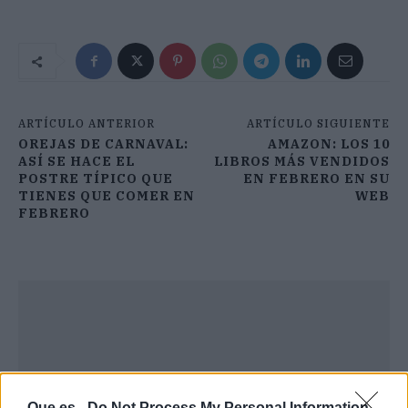
ARTÍCULO ANTERIOR
ARTÍCULO SIGUIENTE
OREJAS DE CARNAVAL:
AMAZON: LOS 10
ASÍ SE HACE EL
LIBROS MÁS VENDIDOS
POSTRE TÍPICO QUE
EN FEBRERO EN SU
TIENES QUE COMER EN
WEB
FEBRERO
Que.es -
Do Not Process My Personal Information