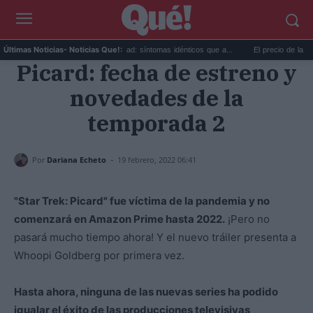
.
Calor extremo y ansiedad: síntomas idénticos que a...
El precio de la viviend
Últimas Noticias
- Noticias Que!:
Picard: fecha de estreno y
novedades de la
temporada 2
-
Por
Dariana Echeto
19 febrero, 2022 06:41
"Star Trek: Picard" fue víctima de la pandemia y no
comenzará en Amazon Prime hasta 2022.
¡Pero no
pasará mucho tiempo ahora! Y el nuevo tráiler presenta a
Whoopi Goldberg por primera vez.
Hasta ahora, ninguna de las nuevas series ha podido
igualar el éxito de las producciones televisivas