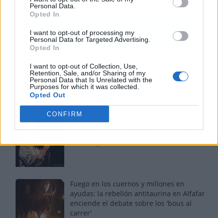
Personal Data.
Opted In
I want to opt-out of processing my
Personal Data for Targeted Advertising.
Opted In
I want to opt-out of Collection, Use,
Retention, Sale, and/or Sharing of my
Personal Data that Is Unrelated with the
Purposes for which it was collected.
Los más vistos
Opted Out
CONFIRM
Tom Jones demuestra en Madrid que su
voz sigue desafiando implacable el paso
del tiempo
Fuego en los cuernos y millones en
ayudas: la rebelión antitaurina en Alfafar
enciende el debate sobre los 'bous al
carrer'