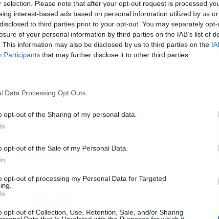
r selection. Please note that after your opt-out request is processed y
eing interest-based ads based on personal information utilized by us or
disclosed to third parties prior to your opt-out. You may separately opt-
L
idor,
el huevo es uno de los favoritos por las familias
losure of your personal information by third parties on the IAB’s list of
. This information may also be disclosed by us to third parties on the
IA
l, seguramente la técnica de cocción frita, arrasará.
Participants
that may further disclose it to other third parties.
rarlo solo necesitas huevo, aceite y sal. Ahora bien,
modo de hacerlo, ya que muchos deben decidir cómo lo
l Data Processing Opt Outs
o opt-out of the Sharing of my personal data.
In
o opt-out of the Sale of my Personal Data.
Siguiente
In
to opt-out of processing my Personal Data for Targeted
ing.
In
o opt-out of Collection, Use, Retention, Sale, and/or Sharing