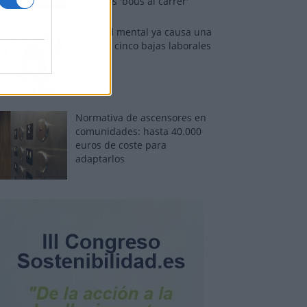
sobre los 'bous al carrer'
La salud mental ya causa una
de cada cinco bajas laborales
Normativa de ascensores en
comunidades: hasta 40.000
euros de coste para
adaptarlos