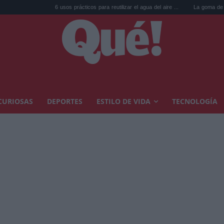
6 usos prácticos para reutilizar el agua del aire ...
La goma de la nevera: el 
CURIOSAS
DEPORTES
ESTILO DE VIDA
TECNOLOGÍA