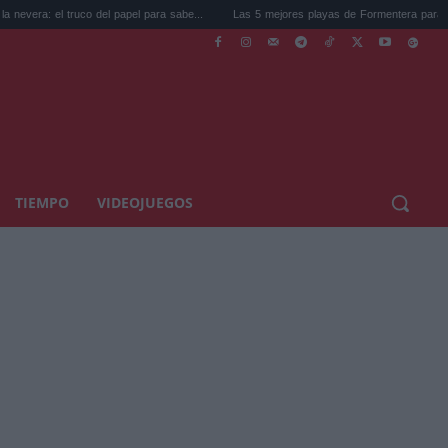
truco del papel para sabe...
Las 5 mejores playas de Formentera para ir este ve...
TIEMPO
VIDEOJUEGOS