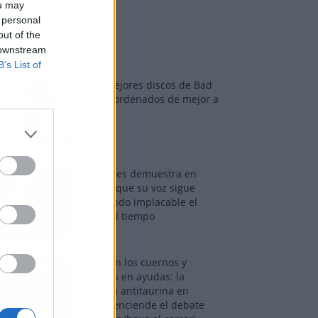
ou may
 personal
out of the
os más vistos
 downstream
B’s List of
Los 7 mejores discos de Bad
Bunny, ordenados de mejor a
peor
Tom Jones demuestra en
Madrid que su voz sigue
desafiando implacable el
paso del tiempo
Fuego en los cuernos y
millones en ayudas: la
rebelión antitaurina en
Alfafar enciende el debate