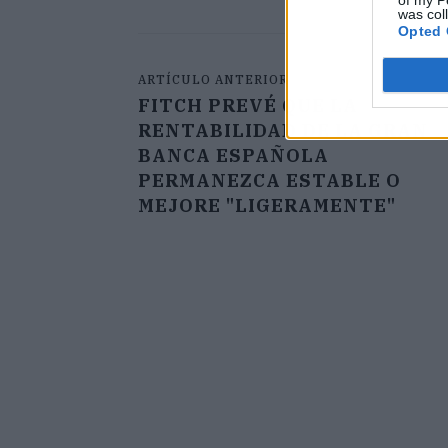
of my P
was col
Opted 
ARTÍCULO ANTERIOR
FITCH PREVÉ QUE LA
RENTABILIDAD DE LA GRAN
BANCA ESPAÑOLA
PERMANEZCA ESTABLE O
MEJORE "LIGERAMENTE"