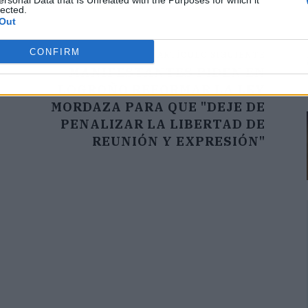
ersonal Data that Is Unrelated with the Purposes for which it
lected.
Out
CONFIRM
ARTÍCULO SIGUIENTE
MANIFESTANTES PIDEN EN
LOGROÑO REFORMAR LA LEY
MORDAZA PARA QUE "DEJE DE
PENALIZAR LA LIBERTAD DE
REUNIÓN Y EXPRESIÓN"