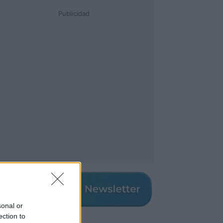
Publicidad
sonal or
ection to