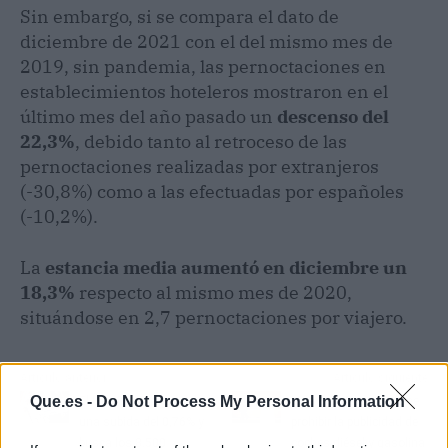
Sin embargo, si se compara el dato de
diciembre de 2021 con el del mismo mes de
2019, sin pandemia, las pernoctaciones en
establecimientos hoteleros mostraron en el
último mes del año pasado un
descenso del
22,3%
, debido tanto al retroceso de las
pernoctaciones realizadas por extranjeros
(-30,8%) como a las efectuadas por españoles
(-10,2%).
La
estancia media aumentó en diciembre un
18,3%
respecto al mismo mes de 2020,
situándose en 2,7 pernoctaciones por viajero.
Artículo anterior
Artículo siguiente
Que.es -
Do Not Process My Personal Information
El Ibex 35 amanece con
Más País-Equo propone
una subida del 0,76% y
prohibir la publicidad de
busca los 8.500
coches diésel y gasolina