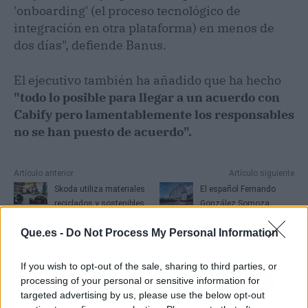
'onboarding' (el proceso tecnológico de
integración en otra plataforma) en menos de
dos días", defiende Banus.
El ejecutivo también ha añadido que ha hecho
"todo lo posible para llegar a un acuerdo con
Cabify pero lamentablemente los responsables
no se han puesto de acuerdo".
Artículo anterior
Artículo siguiente
Skoda utiliza materiales
El español Fernando
reciclados y sostenibles
González Somoza,
en el interior del Enyaq iV
nuevo director general de
Que.es -
Do Not Process My Personal Information
eléctrico
Alsea
If you wish to opt-out of the sale, sharing to third parties, or
processing of your personal or sensitive information for
targeted advertising by us, please use the below opt-out