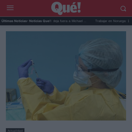
Devin Booker mejor quinteto: deja fuera a Michael ...
Trabajar en Noruega: 13.000 nu
Últimas Noticias
- Noticias Que!:
Actualidad