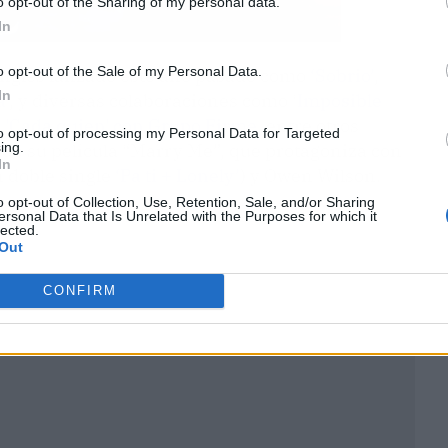
o opt-out of the Sharing of my personal data.
In
o opt-out of the Sale of my Personal Data.
singles lanzado este año pasado como
‘Sobrio’
,
In
’
, y diversas colaboraciones como ‘
Imposible
o
'Cada quien' con Grupo Firme
, entre otros
to opt-out of processing my Personal Data for Targeted
ing.
de su película “Marry Me”, que protagoniza con
In
 doble single
‘Pa ti + Lonely’
) y Owen Wilson.
o opt-out of Collection, Use, Retention, Sale, and/or Sharing
ersonal Data that Is Unrelated with the Purposes for which it
lected.
Out
CONFIRM