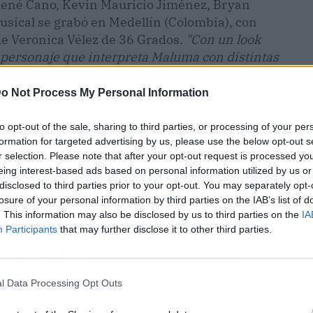
René Cano, Kevin Mauricio Jiménez, Bryan
usical se grabó en Medellín (Colombia), con
de Veronica Vélez de 36 Grados.
"Con un look
el personaje que interpreta Maluma con distintas
o muchos regalos para sus conquistas que lo
o Not Process My Personal Information
to opt-out of the sale, sharing to third parties, or processing of your per
formation for targeted advertising by us, please use the below opt-out s
r selection. Please note that after your opt-out request is processed y
eing interest-based ads based on personal information utilized by us or
disclosed to third parties prior to your opt-out. You may separately opt-
losure of your personal information by third parties on the IAB’s list of
. This information may also be disclosed by us to third parties on the
IA
Participants
that may further disclose it to other third parties.
l Data Processing Opt Outs