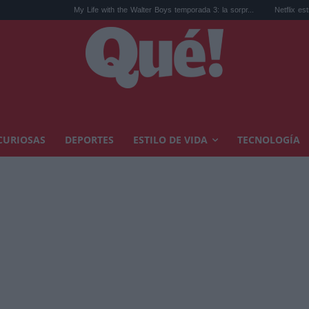
My Life with the Walter Boys temporada 3: la sorpr...
Netflix estrena el thriller polici
CURIOSAS
DEPORTES
ESTILO DE VIDA
TECNOLOGÍA