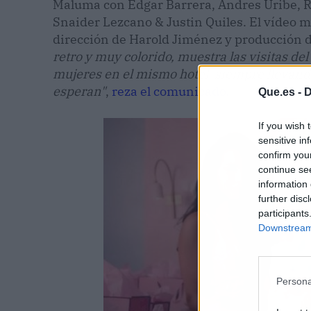
Maluma con Edgar Barrera, Andres Uribe, 
Snaider Lezcano & Justin Quiles. El vídeo m
dirección de Harold Jiménez y producción 
retro y muy colorido, muestra las visitas d
mujeres en el mismo hotel, siempre llevand
esperan"
,
reza el comunicado.
Que.es -
D
If you wish 
sensitive in
confirm you
continue se
information 
further disc
participants
Downstream 
Persona