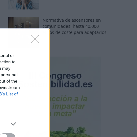
Normativa de ascensores en
comunidades: hasta 40.000
euros de coste para adaptarlos
sonal or
ection to
ou may
 personal
out of the
 downstream
B’s List of