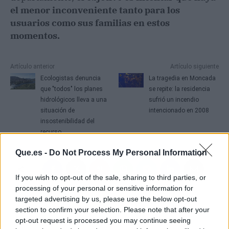
el menor inconveniente tanto para los
usuarios como sus familias en estos
momentos.
Artículo anterior
Artículo siguiente
Ecologistas denuncia
La tragedia en Moncada
que "todos" los planes
se repite: la residencia
hidrológicos lleva a una
sufrió un incendio
situación de
intencionado en 2008
insostenibilidad del
recurso
Que.es -
Do Not Process My Personal Information
If you wish to opt-out of the sale, sharing to third parties, or
processing of your personal or sensitive information for
targeted advertising by us, please use the below opt-out
section to confirm your selection. Please note that after your
opt-out request is processed you may continue seeing