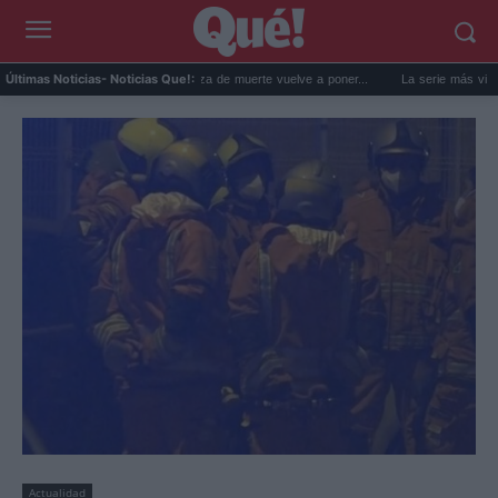
‘La Promesa’: Una amenaza de muerte vuelve a poner...
La serie más vista de Net
Últimas Noticias
- Noticias Que!:
Actualidad