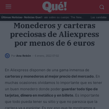
..
Ariana Grande y el debate sobre su cuerpo: The New...
Las sandalias de los
Últimas Noticias
- Noticias Que!:
Monederos y carteras
preciosas de Aliexpress
por menos de 6 euros
-
Por
Ana Rebón
6 enero, 2022 07:02
En Aliexpress disponen de una gama inmensa de
carteras y monederos al mejor precio del mercado.
En
muchas ocasiones olvidamos lo importante que es tener
un buen monedero donde poder
guardar todo tipo de
tarjetas,
dinero
en metálico y en billete.
Es importante
que todo pueda tener su sitio y que no parezca que la
cartera va a explotar. Es por eso que te mostramos a