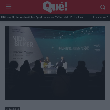
.
Kit Connor será Cíclope en los X-Men del MCU y Hea...
Rosalía en Buenos Aire
Últimas Noticias
- Noticias Que!:
Actualidad