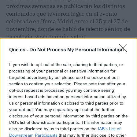
próximas semanas se publicarán los distintos
contenidos que tuvieron lugar en el evento
celebrado en Ifema Mdrid entre el 25 y el 27 de
noviembre, donde se habló de talento sénior, de
psicología, gastronomía, salud,
emprendimiento, etc.
Y a todo ello se irá
Que.es -
Do Not Process My Personal Information
sumando información de actualidad y
tendencias en todo lo referente a los silver, la
If you wish to opt-out of the sale, sharing to third parties, or
generación con más potencial a nivel
processing of your personal or sensitive information for
económico.
targeted advertising by us, please use the below opt-out
section to confirm your selection. Please note that after your
opt-out request is processed you may continue seeing
Artículo anterior
Artículo siguiente
interest-based ads based on personal information utilized by
Condenado el
Cruz Roja se prepara
us or personal information disclosed to third parties prior to
expresidente de
para atender a las
your opt-out. You may separately opt-out of the further
Invercaria Pérez-
personas afectadas por
disclosure of your personal information by third parties on the
Sauquillo a 3 años y
los efectos negativos del
IAB’s list of downstream participants. This information may
medio de cárcel por el
frío en Madrid
also be disclosed by us to third parties on the
IAB’s List of
préstamo a Fumapa
Downstream Participants
that may further disclose it to other