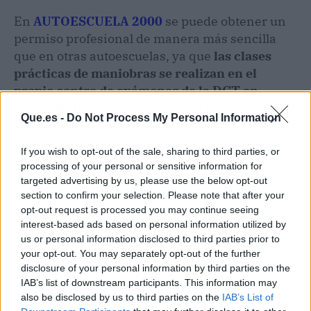
En
AUTOESCUELA 2000
se puede obtener un
permiso profesional de manera más sencilla
que en otras autoescuelas, ya que
las clases
prácticas de maniobras se realizan en el
propio centro de exámenes de la DGT en
Alcalá de Henares
, en la misma pista donde
Que.es -
Do Not Process My Personal Information
luego el alumno se examina, familiarizándose
con las mismas condiciones que se encontrará
If you wish to opt-out of the sale, sharing to third parties, or
el día del examen. Además, dan las clases de
processing of your personal or sensitive information for
manera individualizada para así mejorar el
targeted advertising by us, please use the below opt-out
aprendizaje del alumno.
section to confirm your selection. Please note that after your
opt-out request is processed you may continue seeing
interest-based ads based on personal information utilized by
Artículo anterior
Artículo siguiente
us or personal information disclosed to third parties prior to
La calidad de las fresas
Canussa, la marca de
your opt-out. You may separately opt-out of the further
dentales contribuye en
complementos veganos
disclosure of your personal information by third parties on the
una mayor duración del
Made in Spain que
IAB’s list of downstream participants. This information may
instrumento, según
marca tendencia en la
also be disclosed by us to third parties on the
IAB’s List of
Precisión Médica Dental
actualidad