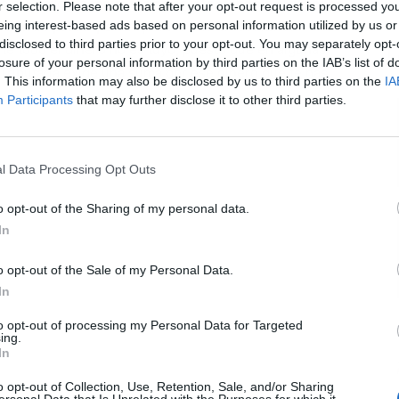
a al Gordo.
La mejor forma es intentándolo, y el hecho
r selection. Please note that after your opt-out request is processed y
eing interest-based ads based on personal information utilized by us or
idad de pelear por los premios de la Lotería de
disclosed to third parties prior to your opt-out. You may separately opt-
rte todo el dinero no es tuyo, puesto que en algunas
L
losure of your personal information by third parties on the IAB’s list of
 Tributaria exige una suma por ese dinero que te has
. This information may also be disclosed by us to third parties on the
IA
Participants
that may further disclose it to other third parties.
l Data Processing Opt Outs
o opt-out of the Sharing of my personal data.
In
o opt-out of the Sale of my Personal Data.
In
to opt-out of processing my Personal Data for Targeted
ing.
In
o opt-out of Collection, Use, Retention, Sale, and/or Sharing
Publicidad