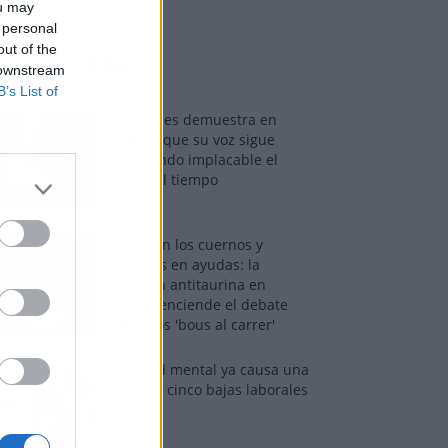
ou may
 personal
out of the
os más vistos
 downstream
B’s List of
Tom Jones demuestra en
Madrid que su voz sigue
desafiando implacable el
paso del tiempo
Fuego en los cuernos y
millones en ayudas: la
rebelión antitaurina en
Alfafar enciende el debate
sobre los 'bous al carrer'
La salud mental ya causa una
de cada cinco bajas laborales