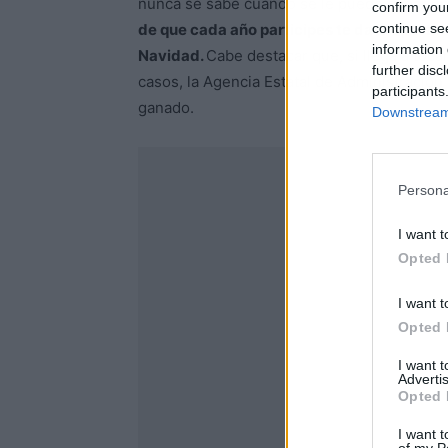
nunca se sabe cuándo se le puede ganar un
confirm you
continue se
de que cada año participes te da la oportun
information 
Navidad.
Cabe destacar que, si llega a toca
further disc
casos, la Agencia Estatal de Administración
participants
ganado.
Downstream 
Persona
I want t
Opted 
I want t
Opted 
I want 
Advertis
Opted 
I want t