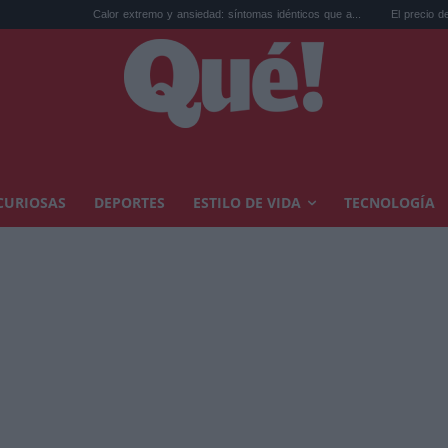
Calor extremo y ansiedad: síntomas idénticos que a...
El precio de la viviend
CURIOSAS
DEPORTES
ESTILO DE VIDA
TECNOLOGÍA