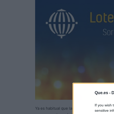
Que.es -
D
If you wish 
Ya es habitual que las familias se jueguen l
sensitive in