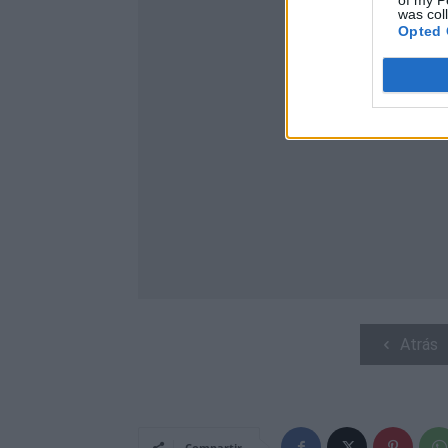
of my P
was col
Opted 
Atrás
Compartir