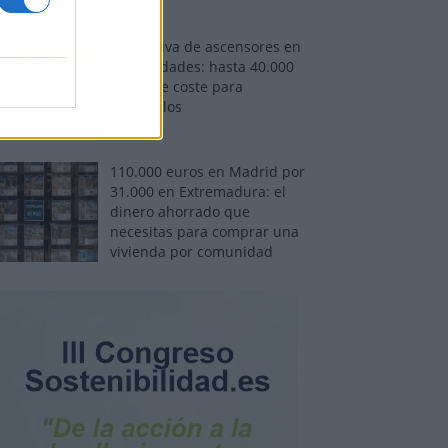
Normativa de ascensores en
comunidades: hasta 40.000
euros de coste para
adaptarlos
110.000 euros en Madrid por
31.000 en Extremadura: el
dinero ahorrado que
necesitas para comprar una
vivienda por comunidad