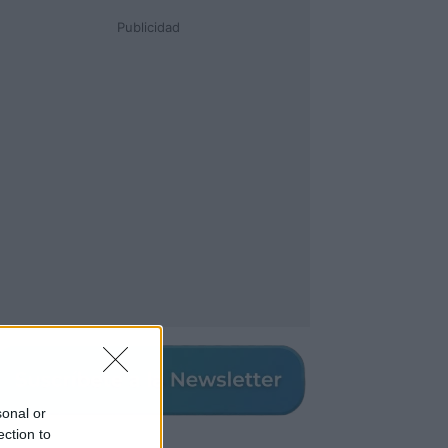
Publicidad
sonal or
ection to