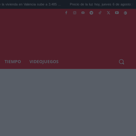
a en Valencia sube a 3.485 ...
Precio de la luz hoy, jueves 6 de agosto: la hora ...
TIEMPO
VIDEOJUEGOS