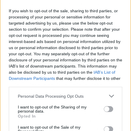
Mental, por la ministra de Sanidad, Carolina
Darias, y el jefe del Ejecutivo, Pedro Sánchez.
If you wish to opt-out of the sale, sharing to third parties, or
En 2023 y 2024 se continuará con la
processing of your personal or sensitive information for
targeted advertising by us, please use the below opt-out
financiación hasta alcanzar los 100 millones
section to confirm your selection. Please note that after your
de euros de inversión.
opt-out request is processed you may continue seeing
interest-based ads based on personal information utilized by
Este Plan de Acción, que se trabajará
us or personal information disclosed to third parties prior to
conjuntamente con las comunidades
your opt-out. You may separately opt-out of the further
disclosure of your personal information by third parties on the
autónomas, sociedades científicas,
IAB’s list of downstream participants. This information may
profesionales y pacientes, supondrá la puesta
also be disclosed by us to third parties on the
IAB’s List of
en marcha de un teléfono de atención 24 horas
Downstream Participants
that may further disclose it to other
al día, 7 días a la semana, para la prevención y
third parties.
atención de la conducta suicida.
Personal Data Processing Opt Outs
Igualmente, implicará el despliegue de acciones
I want to opt-out of the Sharing of my
personal data.
en distintas líneas como la lucha contra el
Opted In
estigma de las personas con problemas de
Salud Mental; el impulso a la incorporación de
I want to opt-out of the Sale of my