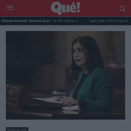
 eliminó 140.000 cabras con 700 'cabras e...
Japón pide a EEUU que deje de usar a
Últimas Noticias
- Noticias Que!:
Estilo de vida