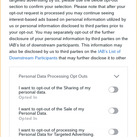
section to confirm your selection. Please note that after your
opt-out request is processed you may continue seeing
interest-based ads based on personal information utilized by
us or personal information disclosed to third parties prior to
your opt-out. You may separately opt-out of the further
disclosure of your personal information by third parties on the
IAB’s list of downstream participants. This information may
also be disclosed by us to third parties on the
IAB’s List of
Como ha recriminado, "este Gobierno, con tal de
Downstream Participants
that may further disclose it to other
seguir ahí, le importa poco todo y en los
third parties.
presupuestos se está viendo que son un peaje
permanente a sus socios" pero como ha querido
Personal Data Processing Opt Outs
recordarle a Pedro Sánchez "el dinero es de los
I want to opt-out of the Sharing of my
españoles".
personal data.
Opted In
Según considera Ana Pastor
"Sánchez ya no
I want to opt-out of the Sale of my
Personal Data.
engaña a nadie porque cualquier cosa que
Opted In
hace le sale caro a los españoles y este
anteproyecto de Ley de Vivienda sale caro por
I want to opt-out of processing my
Personal Data for Targeted Advertising.