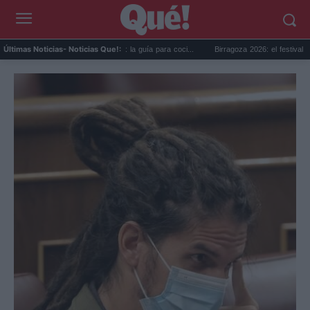
ternacional de la Cerveza: la guía para coci...
Birragoza 2026: el festival de cerveza 
Últimas Noticias
- Noticias Que!: