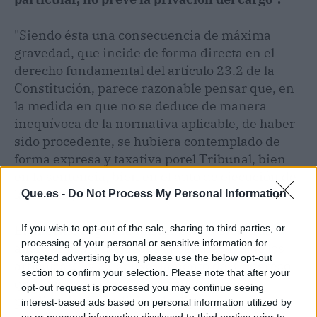
"Siendo ésta una consecuencia de máxima
gravedad, que incide de forma directa en el
derecho fundamental del artículo 23.2 de la
Constitución, parece razonable pensar que, en
la medida en que no se deduce de manera
inequívoca de la normativa aplicable, de haber
sido procedente, se hubiera contemplado de
forma expresa y taxativa porel Tribunal, bien
en la sentencia, bien en el auto de ejecución de
la misma", aducen los letrados.
Que.es -
Do Not Process My Personal Information
If you wish to opt-out of the sale, sharing to third parties, or
El informe llega a la misma conclusión tras
processing of your personal or sensitive information for
analizar el asunto desde la perspectiva de los
targeted advertising by us, please use the below opt-out
artículos 21 y 22 del Reglamento del Congreso,
section to confirm your selection. Please note that after your
que fijan como causa de suspensión o de
opt-out request is processed you may continue seeing
pérdida de la condición de diputado,
interest-based ads based on personal information utilized by