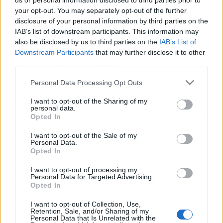
respectivamente, que una sentencia firme
us or personal information disclosed to third parties prior to
your opt-out. You may separately opt-out of the further
condenatoria lo comporte o que se haya
disclosure of your personal information by third parties on the
declarado la incapacitación del diputado por
IAB’s list of downstream participants. This information may
decisión judicial firme, lo que, subrayan
"no
also be disclosed by us to third parties on the
IAB’s List of
secontempla, ni en el fallo de la sentencia ni
Downstream Participants
that may further disclose it to other
en su auto de ejecución".
third parties.
Personal Data Processing Opt Outs
Además, defienden que la sustitución de la
pena de prisión por la de multa no es ya una
I want to opt-out of the Sharing of my
personal data.
forma de ejecución de la pena sinode aplicación
Opted In
de la misma, de manera que vendría a
I want to opt-out of the Sale of my
transformar a la pena principal desde su
Personal Data.
origen,
previéndose en la propia sentencia y
Opted In
no de manera derivada como un efecto de la
I want to opt-out of processing my
misma en la fase de su ejecución.
Personal Data for Targeted Advertising.
Opted In
Según esta tesis, "para cuando procedería
I want to opt-out of Collection, Use,
Retention, Sale, and/or Sharing of my
aplicar la LOREG, ya ha operado la sustitución
Personal Data that Is Unrelated with the