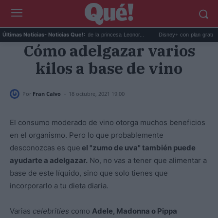
El impactante cambio de look de la princesa Leonor...
Disney+ con plan gratuito: la 
Últimas Noticias
- Noticias Que!:
Cómo adelgazar varios
kilos a base de vino
-
Por
Fran Calvo
18 octubre, 2021 19:00
El consumo moderado de vino otorga muchos beneficios
en el organismo. Pero lo que probablemente
desconozcas es que
el "zumo de uva" también puede
ayudarte a adelgazar.
No, no vas a tener que alimentar a
base de este líquido, sino que solo tienes que
incorporarlo a tu dieta diaria.
Varias
celebrities
como
Adele, Madonna o Pippa