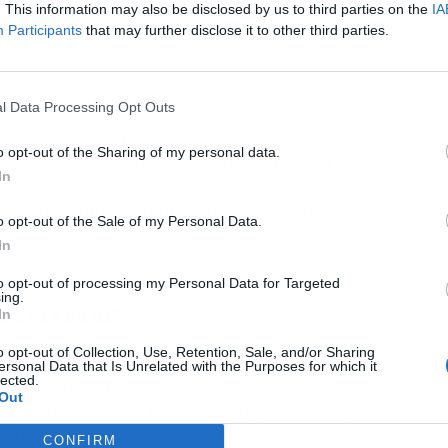
taforma como tal, como a través de patrocinadores
. This information may also be disclosed by us to third parties on the
IA
Participants
that may further disclose it to other third parties.
 de bienes y/o servicios. Pero, ¿por qué no dejar
sta pregunta con otra pregunta: ¿no te ha pasado
l Data Processing Opt Outs
gram y al ver una publicación que tiene miles de
o opt-out of the Sharing of my personal data.
as “me gusta” e incluso entras a revisar el perfil?
In
unciona como imán que atrae más likes e
o opt-out of the Sale of my Personal Data.
 a que el resto de este tipo de acciones lleguen
In
o.
to opt-out of processing my Personal Data for Targeted
ing.
Instagram?
In
o opt-out of Collection, Use, Retention, Sale, and/or Sharing
a más común de la que todos pensamos y
es
ersonal Data that Is Unrelated with the Purposes for which it
lected.
que tenerle miedo a esta acción. De hecho, es un
Out
ara aumentar los niveles de popularidad y
arle mayor partido a esta red social.
CONFIRM