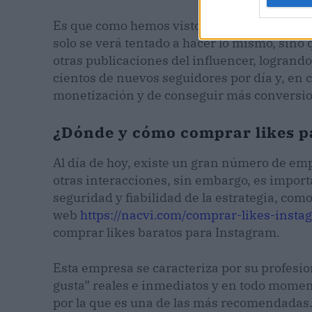
Es que como hemos visto, cuando una publica
solo se verá tentado a hacer lo mismo, sino q
otras publicaciones del influencer, logrand
cientos de nuevos seguidores por día y, en
monetización y de conseguir más conversi
¿Dónde y cómo comprar likes p
Al día de hoy, existe un gran número de emp
otras interacciones, sin embargo, es importa
seguridad y fiabilidad de la estrategia, co
web
https://nacvi.com/comprar-likes-insta
comprar likes baratos para Instagram.
Esta empresa se caracteriza por su profesi
gusta” reales e inmediatos y en todo moment
por la que es una de las más recomendadas