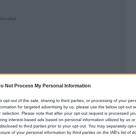
ublicidad
o Not Process My Personal Information
to opt-out of the sale, sharing to third parties, or processing of your per
formation for targeted advertising by us, please use the below opt-out s
r selection. Please note that after your opt-out request is processed y
 o “me gusta” tenga una publicación, las
eing interest-based ads based on personal information utilized by us or
n aumento son muy elevadas y
a mayor cantidad
disclosed to third parties prior to your opt-out. You may separately opt-
ridad del influencer y, por ende, mayores
losure of your personal information by third parties on the IAB’s list of