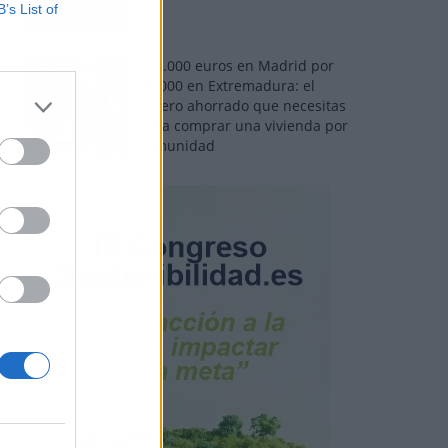
B’s List of
110.000 euros en Madrid por
31.000 en Extremadura: el
dinero ahorrado que necesitas
para comprar una vivienda por
comunidad