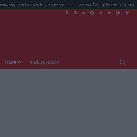
 la Cerveza: la guía para coci...
Birragoza 2026: el festival de cerveza artesana de...
TIEMPO
VIDEOJUEGOS