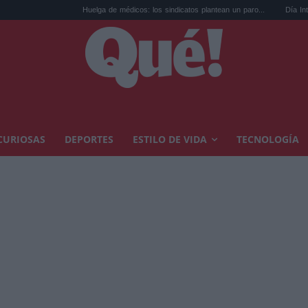
Huelga de médicos: los sindicatos plantean un paro...
Día Internacional de
CURIOSAS
DEPORTES
ESTILO DE VIDA
TECNOLOGÍA