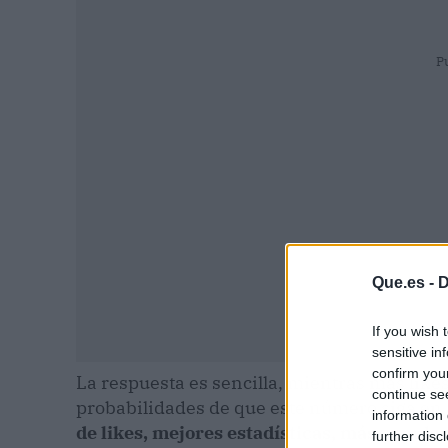
P
Que.es -
D
If you wish 
sensitive in
confirm you
La respuesta es sencilla, mientras más likes
continue se
probabilidades de que este número siga e
information 
de likes, mejores estadísticas, más popula
further disc