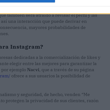
ción está repleta de “me gustas”, el usuario no
ue también será atraído a revisar el perfil y las
o así una interacción que puede derivar en
 consecuencia, mayores probabilidades de
ones.
ara Instagram?
resas dedicadas a la comercialización de likes y
nte elegir entre las mejores para garantizar la
mo por ejemplo
Nacvi
, que a través de su página
gram/
ofrece a sus usuarios la posibilidad de
onalismo y seguridad, de hecho, venden “Me
o protegen la privacidad de sus clientes, razón
.