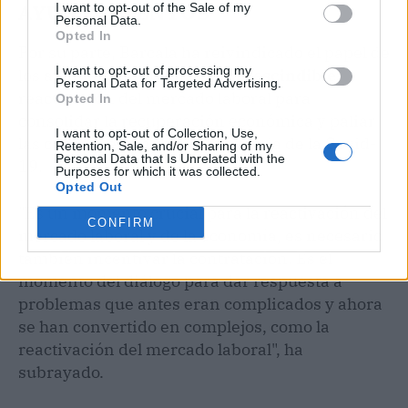
AYUNTAMIENTOS
I want to opt-out of the Sale of my
Personal Data.
Opted In
Por su parte, Barcala ha reivindicado el papel de
I want to opt-out of processing my
los ayuntamientos en la
"imprescindible"
Personal Data for Targeted Advertising.
reactivación del mercado laboral para
Opted In
consolidar la recuperación económica y paliar
I want to opt-out of Collection, Use,
las consecuencias de la pandemia de la Covid-
Retention, Sale, and/or Sharing of my
Personal Data that Is Unrelated with the
19.
Purposes for which it was collected.
Opted Out
"Es un momento crucial para la reactivación del
CONFIRM
mercado laboral y de la economía, es necesario
también incentivar la contratación. Es el
momento del diálogo para dar respuesta a
problemas que antes eran complicados y ahora
se han convertido en complejos, como la
reactivación del mercado laboral", ha
subrayado.