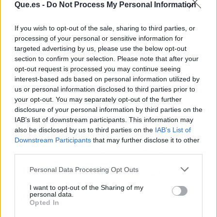
Que.es -
Do Not Process My Personal Information
If you wish to opt-out of the sale, sharing to third parties, or
processing of your personal or sensitive information for
targeted advertising by us, please use the below opt-out
section to confirm your selection. Please note that after your
Puig ha destacado la "importancia" de que en
opt-out request is processed you may continue seeing
los países 5+5 mejoren la calidad de empleo, la
interest-based ads based on personal information utilized by
Formación Profesional, la responsabilidad
us or personal information disclosed to third parties prior to
social corporativa o la situación de niñas, niños
your opt-out. You may separately opt-out of the further
disclosure of your personal information by third parties on the
y mujeres porque "el trabajo es, sin duda, la
IAB’s list of downstream participants. This information may
base de la prosperidad, y la prosperidad es la
also be disclosed by us to third parties on the
IAB’s List of
fuente de la estabilidad social". Para Puig,
Downstream Participants
that may further disclose it to other
existen desafíos comunes y deben afrontarse
third parties.
conjuntamente, porque el Mediterráneo "no
Personal Data Processing Opt Outs
puede ser el lugar donde naufrague Europa,
sino el lugar donde renazca el mejor rostro de
I want to opt-out of the Sharing of my
personal data.
Europa".
Opted In