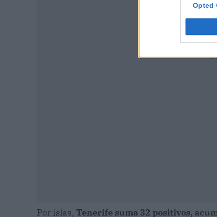
Opted 
P
Por islas,
Tenerife suma 32 positivos, acum