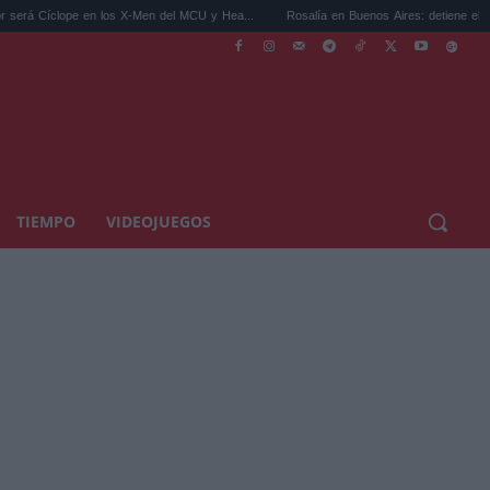
ope en los X-Men del MCU y Hea...
Rosalía en Buenos Aires: detiene el tráfico y se s
TIEMPO
VIDEOJUEGOS