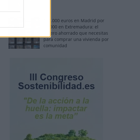
110.000 euros en Madrid por
31.000 en Extremadura: el
dinero ahorrado que necesitas
para comprar una vivienda por
comunidad