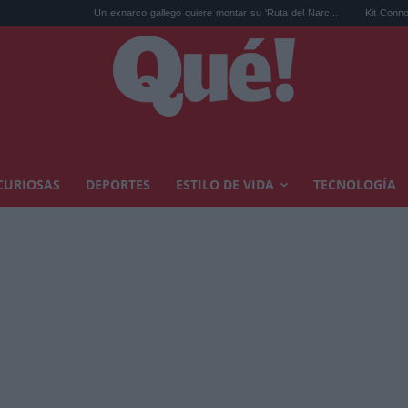
Un exnarco gallego quiere montar su 'Ruta del Narc...
Kit Connor será Cícl
CURIOSAS
DEPORTES
ESTILO DE VIDA
TECNOLOGÍA