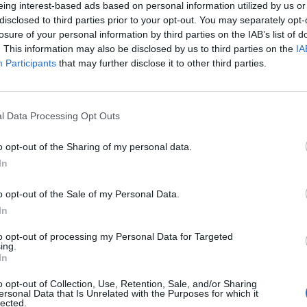
eing interest-based ads based on personal information utilized by us or
-53), de los que 34 están ingresados en UCI (-5),
disclosed to third parties prior to your opt-out. You may separately opt-
 están en sus domicilios (-43).
Además 92.407
losure of your personal information by third parties on the IAB’s list of
. This information may also be disclosed by us to third parties on the
IA
que va de pandemia en el archipiélago tras
Participants
that may further disclose it to other third parties.
las últimas horas.
7 días en Canarias se sitúa en 26,56 casos por
l Data Processing Opt Outs
stá en 55,7 casos por 100.000 habitantes.
.666 pruebas PCR en las islas, de las que
o opt-out of the Sharing of my personal data.
el 5,86 por ciento.
In
o opt-out of the Sale of my Personal Data.
In
to opt-out of processing my Personal Data for Targeted
ing.
In
o opt-out of Collection, Use, Retention, Sale, and/or Sharing
ersonal Data that Is Unrelated with the Purposes for which it
lected.