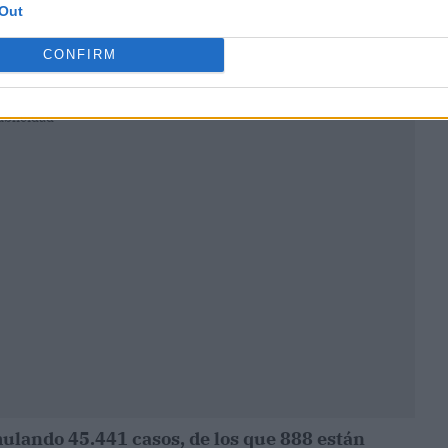
Out
CONFIRM
ublicidad
ulando 45.441 casos, de los que 888 están