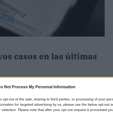
os casos en las últimas
o Not Process My Personal Information
ovid-19 en las últimas 24 horas, por lo que el
 a 95.006, mientras que las muertes se sitúan en
to opt-out of the sale, sharing to third parties, or processing of your per
fallecimiento, según datos de la Consejería de
formation for targeted advertising by us, please use the below opt-out s
r selection. Please note that after your opt-out request is processed y