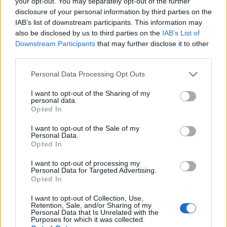
your opt-out. You may separately opt-out of the further
disclosure of your personal information by third parties on the
IAB’s list of downstream participants. This information may
also be disclosed by us to third parties on the
IAB’s List of
Downstream Participants
that may further disclose it to other
third parties.
Personal Data Processing Opt Outs
I want to opt-out of the Sharing of my
personal data.
Opted In
I want to opt-out of the Sale of my
Personal Data.
Opted In
"Esta forma de legislar y la opacidad que
implica el secretismo de este nuevo
I want to opt-out of processing my
Personal Data for Targeted Advertising.
mecanismo es de una falta de rigor sin
Opted In
precedentes", critican los 'populares', que
I want to opt-out of Collection, Use,
creen que el Gobierno pretende que se apoye
Retention, Sale, and/or Sharing of my
Personal Data that Is Unrelated with the
una reforma sin tan siquiera revelar su
Purposes for which it was collected.