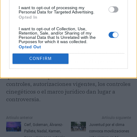
I want to opt-out of processing my
Personal Data for Targeted Advertising.
Opted In
I want to opt-out of Collection, Use,
Retention, Sale, and/or Sharing of my
Personal Data that Is Unrelated with the
Purposes for which it was collected.
Opted Out
"No se comprende la obsesión contra Castilla y
CONFIRM
León. No se menciona a Cantabria pero se
insiste en Castilla y León"
, apostilla Arranz,
que manifiesta que la "falta de claridad" sobre
controles, autorizaciones vigentes, los controles
cinegéticos o el marco jurídico dan lugar a
controversia.
Artículo anterior
Artículo siguiente
Cerf, Goleman, Álvarez-
Juventud por el clima
Pallete, Nadal, Kamen,
convoca movilizaciones