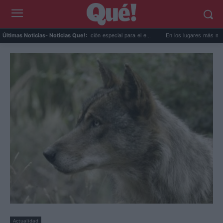
AEMET prepara una predicción especial para el e...
En los lugares más misteriosos d
Últimas Noticias
- Noticias Que!:
Actualidad