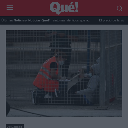
Calor extremo y ansiedad: síntomas idénticos que a...
El precio de la vivienda en Va
Últimas Noticias
- Noticias Que!:
Actualidad