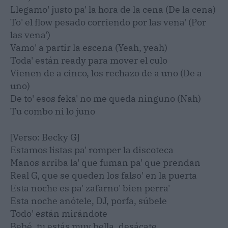
Llegamo' justo pa' la hora de la cena (De la cena)
To' el flow pesado corriendo por las vena' (Por
las vena')
Vamo' a partir la escena (Yeah, yeah)
Toda' están ready para mover el culo
Vienen de a cinco, los rechazo de a uno (De a
uno)
De to' esos feka' no me queda ninguno (Nah)
Tu combo ni lo juno
[Verso: Becky G]
Estamos listas pa' romper la discoteca
Manos arriba la' que fuman pa' que prendan
Real G, que se queden los falso' en la puerta
Esta noche es pa' zafarno' bien perra'
Esta noche anótele, DJ, porfa, súbele
Todo' están mirándote
Bebé, tu estás muy bella, desácate