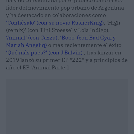
ha sido considerada por el público como la voz
líder del movimiento pop urbano de Argentina
y ha destacado en colaboraciones como
‘Confiésalo’ (con su novio RusherKing)
, ‘High
(remix)’ (con Tini Stoessel y Lola Indigo),
‘Animal’ (con Cazzu)
,
‘Bobo’ (con Bad Gyal y
Mariah Angeliq)
o más recientemente el éxito
‘Qué más pues?’ (con J Balvin)
, tras lanzar en
2019 lanzó su primer EP “222” y a principios de
año el EP "Animal Parte 1