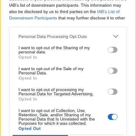
IAB’s list of downstream participants. This information may
Tu combo ni lo juno
also be disclosed by us to third parties on the
IAB’s List of
Downstream Participants
that may further disclose it to other
[Puente: María Becera & Becky G]
third parties.
Y todos dicen: "Wow, wow"
Personal Data Processing Opt Outs
Ya saben quien ha llega'o (Quien ha llega'o,
yeah)
I want to opt-out of the Sharing of my
personal data.
Llegó la lady con toda' sus babies, ey
Opted In
Y el outfit customiza'o
Todos dicen: "Wow, wow" (Wow wow)
I want to opt-out of the Sale of my
Personal Data.
Ya saben quien ha llega'o (Quien ha llega'o;
Opted In
yeah)
I want to opt-out of processing my
Llegó la lady con todas sus babies, ah
Personal Data for Targeted Advertising.
Y el phillie customiza'o
Opted In
I want to opt-out of Collection, Use,
Retention, Sale, and/or Sharing of my
Personal Data that Is Unrelated with the
Purposes for which it was collected.
Opted Out