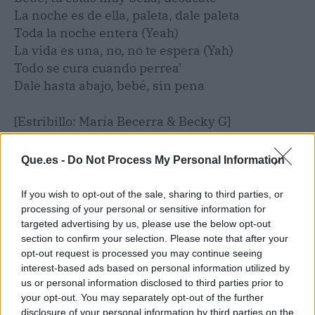
La noche es de ella, paleta, dale paleta
Toda la noche entera (Yeah)
La vida es una, no, no te espera (Yah)
Todo se cura cuando perrea'
Dale hasta abajo, bebé, sin pena
[Estribillo: María Becerra & Becky G]
Voy a romper el party con to'a mis nena' (Wuh,
wuh)
Que.es -
Do Not Process My Personal Information
Llegamo' justo pa' la hora de la cena (De la cena)
To' el flow pesado corriendo por las vena' (Por
If you wish to opt-out of the sale, sharing to third parties, or
las vena')
processing of your personal or sensitive information for
targeted advertising by us, please use the below opt-out
Vamo' a partir la escena (Yeah, yeah)
section to confirm your selection. Please note that after your
Toda' están ready para mover el culo
opt-out request is processed you may continue seeing
Vienen de a cinco, los rechazo de a uno (De a
interest-based ads based on personal information utilized by
uno)
us or personal information disclosed to third parties prior to
De to' esos feka' no me queda ninguno (No, no,
your opt-out. You may separately opt-out of the further
disclosure of your personal information by third parties on the
no, no)