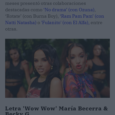
meses presentó otras colaboraciones
destacadas como
‘No drama’ (con Ozuna)
,
‘Rotate’ (con Burna Boy),
‘Ram Pam Pam’ (con
Natti Natasha)
o
'Fulanito' (con El Alfa),
entre
otras.
Letra 'Wow Wow' María Becerra &
Becky G