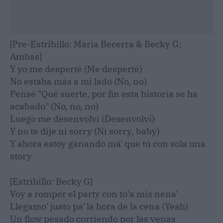
[Pre-Estribillo: Maria Becerra & Becky G;
Ambas]
Y yo me desperté (Me desperté)
No estaba más a mi lado (No, no)
Pensé "Qué suerte, por fin esta historia se ha
acabado" (No, no, no)
Luego me desenvolví (Desenvolví)
Y no te dije ni sorry (Ni sorry, baby)
Y ahora estoy ganando má' que tú con sola una
story
[Estribillo: Becky G]
Voy a romper el party con to'a mis nena'
Llegamo' justo pa' la hora de la cena (Yeah)
Un flow pesado corriendo por las venas