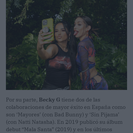
Por su parte,
Becky G
tiene dos de las
colaboraciones de mayor éxito en España como
son ‘Mayores’ (con Bad Bunny) y ‘Sin Pijama’
(con Natti Natasha). En 2019 publicó su álbum
debut “Mala Santa” (2019) y en los últimos