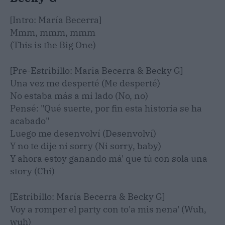
[Intro: María Becerra]
Mmm, mmm, mmm
(This is the Big One)
[Pre-Estribillo: Maria Becerra & Becky G]
Una vez me desperté (Me desperté)
No estaba más a mi lado (No, no)
Pensé: "Qué suerte, por fin esta historia se ha
acabado"
Luego me desenvolví (Desenvolví)
Y no te dije ni sorry (Ni sorry, baby)
Y ahora estoy ganando má' que tú con sola una
story (Chi)
[Estribillo: María Becerra & Becky G]
Voy a romper el party con to'a mis nena' (Wuh,
wuh)