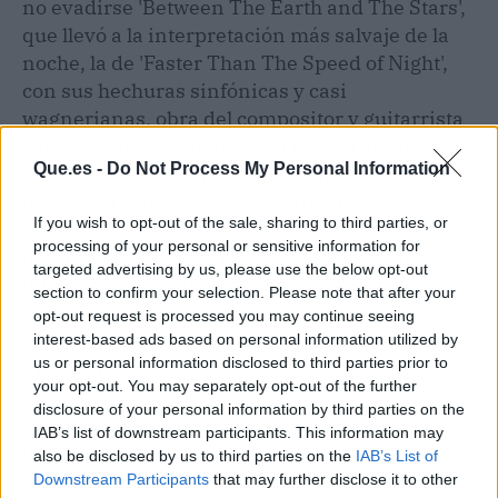
no evadirse 'Between The Earth and The Stars',
que llevó a la interpretación más salvaje de la
noche, la de 'Faster Than The Speed of Night',
con sus hechuras sinfónicas y casi
wagnerianas, obra del compositor y guitarrista
Jim Steinman, fundamental para el desarrollo
Que.es -
Do Not Process My Personal Information
de su sonido, fallecido hace apenas cuatro
meses. La coda acelerada sobre unos
If you wish to opt-out of the sale, sharing to third parties, or
impresionantes teclados cabalgó como si una
processing of your personal or sensitive information for
progresión de heavy metal se tratase. Con esta
targeted advertising by us, please use the below opt-out
furia, llegó la primera despedida al ritmo de
section to confirm your selection. Please note that after your
'Simply The Best', una canción que grabó
opt-out request is processed you may continue seeing
primero Bonnie Tyler, pero que popularizaría
interest-based ads based on personal information utilized by
us or personal information disclosed to third parties prior to
Tina Turner.
your opt-out. You may separately opt-out of the further
disclosure of your personal information by third parties on the
En el tramo de los bises doble querencia
IAB’s list of downstream participants. This information may
bluesera con 'Turtle Blues' y 'Slow Walk'. Muy
also be disclosed by us to third parties on the
IAB’s List of
enérgica la primera,
con espacio hasta para el
Downstream Participants
that may further disclose it to other