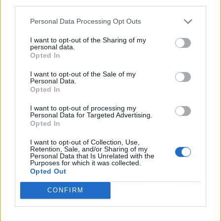
third parties.
solo con la guitarra detrás dela cabeza de Prior
y más estiloso y canónico el segundo.
Personal Data Processing Opt Outs
I want to opt-out of the Sharing of my
Entonces sí, las campanas tocaron a rebato y el
personal data.
arreón final vendría con 'Holding Out For a
Opted In
Hero', una de esas canciones que marcan una
I want to opt-out of the Sale of my
década y a toda una generación. Como
Personal Data.
Opted In
despedida, la declaración de intenciones y
personalísima 'Older', con todas las lámparas de
I want to opt-out of processing my
los móviles encendidas,
en la que se pudo ver
Personal Data for Targeted Advertising.
Opted In
el brillo lacrimoso en los ojos a una gigante
Bonnie Tyler, ovacionada con justicia.
I want to opt-out of Collection, Use,
Retention, Sale, and/or Sharing of my
Personal Data that Is Unrelated with the
Purposes for which it was collected.
Opted Out
Artículo anterior
Artículo siguiente
Halsey y "If I Can’t Have
María Becerra y Becky G
CONFIRM
Love, I Want Power", su
juntas en 'WOW WOW'
nuevo disco