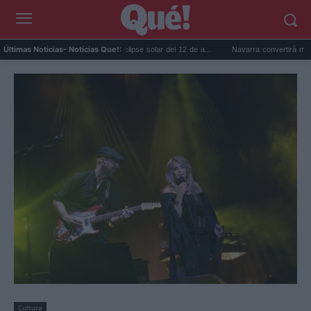
Gafas gratis para ver el eclipse solar del 12 de a...
Navarra convertirá monasterios 
Últimas Noticias
- Noticias Que!:
Cultura