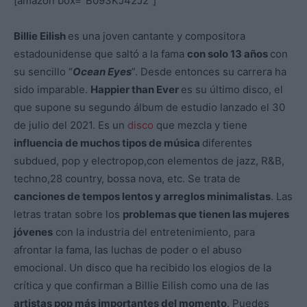
[amazon box="B093KJ42J2"]
Billie Eilish
es una joven cantante y compositora
estadounidense que saltó a la fama
con solo 13 años
con
su sencillo “
Ocean Eyes
”. Desde entonces su carrera ha
sido imparable.
Happier than Ever
es su último disco, el
que supone su segundo álbum de estudio lanzado el 30
de julio del 2021. Es un
disco
que mezcla y tiene
influencia de muchos tipos de música
diferentes
subdued,​ pop​ y electropop,​con elementos de jazz, R&B,
techno,28​ country, bossa nova, etc. Se trata de
canciones de tempos lentos y arreglos minimalistas
. Las
letras tratan sobre los
problemas que tienen las mujeres
jóvenes
con la industria del entretenimiento, para
afrontar la fama, las luchas de poder o el abuso
emocional. Un disco que ha recibido los elogios de la
crítica y que confirman a Billie Eilish como una de las
artistas pop más importantes del momento
. Puedes