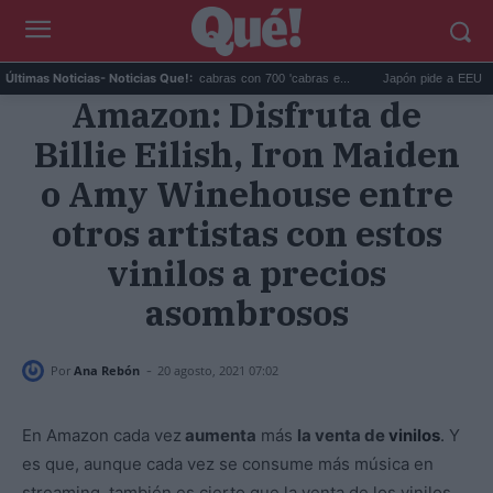
Galápagos eliminó 140.000 cabras con 700 'cabras e...
Japón pide a EEUU que de
Últimas Noticias
- Noticias Que!:
Amazon: Disfruta de
Billie Eilish, Iron Maiden
o Amy Winehouse entre
otros artistas con estos
vinilos a precios
asombrosos
-
Por
Ana Rebón
20 agosto, 2021 07:02
En Amazon cada vez
aumenta
más
la venta de
vinilos
.
Y
es que, aunque cada vez se consume más música en
streaming, también es cierto que la venta de los vinilos