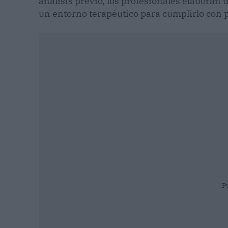
análisis previo, los profesionales elaboran
un entorno terapéutico para cumplirlo con 
P