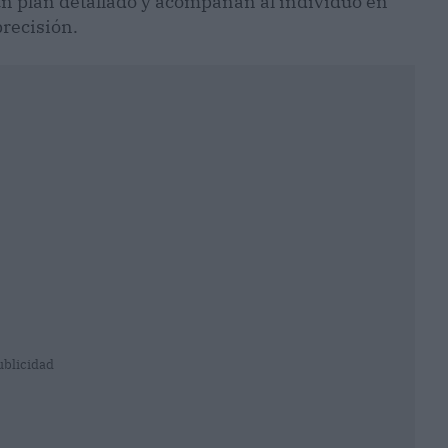
 un plan detallado y acompañan al individuo en
precisión.
ublicidad