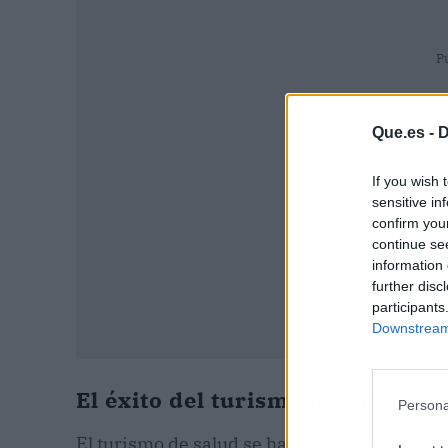
P
Que.es -
D
If you wish 
sensitive in
confirm you
continue se
information 
further disc
participants
Downstream 
El éxito del turismo de salud
Persona
El turismo de salud se ha transformado en 