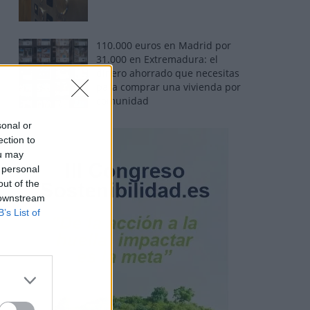
110.000 euros en Madrid por
31.000 en Extremadura: el
dinero ahorrado que necesitas
para comprar una vivienda por
comunidad
sonal or
ection to
ou may
 personal
out of the
 downstream
B’s List of