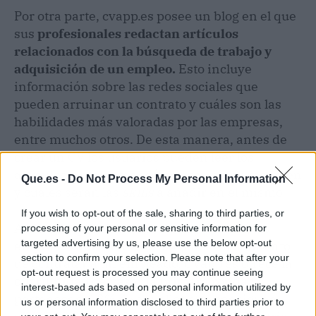
Por otra parte, cvapp.es posee un blog en el que
sus
profesionales redactan artículos
relacionados con la búsqueda de trabajo y
adquisición de un empleo.
Esto incluye
información sobre las redes sociales que
pueden arruinar un contrato y cuáles son las
habilidades más valoradas por las empresas,
entre muchos otros. De esta manera, antes de
crear un CV los usuarios pueden leer los
artículos y replantear cómo escribir su resumen
Que.es -
Do Not Process My Personal Information
y cuáles serán las
skills
a añadir en el mismo.
If you wish to opt-out of the sale, sharing to third parties, or
A medida que el mundo crece y avanza, las
processing of your personal or sensitive information for
targeted advertising by us, please use the below opt-out
empresas aumentan su exigencia al momento
section to confirm your selection. Please note that after your
de contratar a un empleado. CVapp.es ofrece la
opt-out request is processed you may continue seeing
oportunidad de pasar la primera ronda y
interest-based ads based on personal information utilized by
pertenecer al 2% de aquellos que consiguen
us or personal information disclosed to third parties prior to