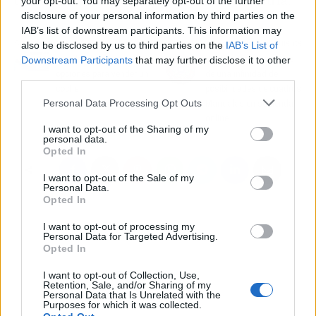
una entrevista en cualquier sector o industria.
your opt-out. You may separately opt-out of the further
disclosure of your personal information by third parties on the
IAB’s list of downstream participants. This information may
Artículo anterior
Artículo siguiente
also be disclosed by us to third parties on the
IAB’s List of
una de las mejores
Cristina Flores dispone
Downstream Participants
that may further disclose it to other
opciones para vender un
de una infinidad de
third parties.
coche
posibilidades de cuadros
Personal Data Processing Opt Outs
Mandalas en su tienda
online
I want to opt-out of the Sharing of my
personal data.
Opted In
I want to opt-out of the Sale of my
Personal Data.
Opted In
I want to opt-out of processing my
Personal Data for Targeted Advertising.
Opted In
I want to opt-out of Collection, Use,
Retention, Sale, and/or Sharing of my
Personal Data that Is Unrelated with the
Purposes for which it was collected.