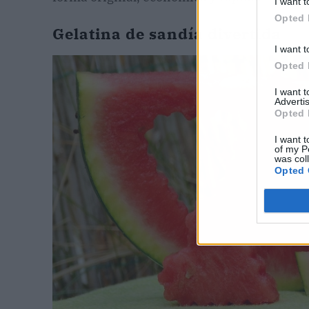
I want t
Opted 
Gelatina de sandía divertida
I want t
Opted 
I want 
Advertis
Opted 
I want t
of my P
was col
Opted 