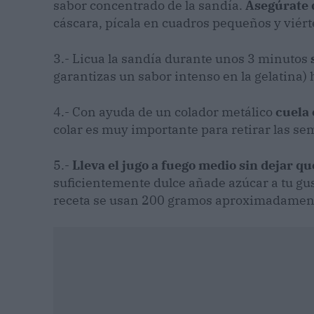
sabor concentrado de la sandía.
Asegúrate 
cáscara, pícala en cuadros pequeños y viérte
3.- Licua la sandía durante unos 3 minutos
s
garantizas un sabor intenso en la gelatina
4.- Con ayuda de un colador metálico
cuela 
colar es muy importante para retirar las sem
5.-
Lleva el jugo a fuego medio sin dejar qu
suficientemente dulce añade azúcar a tu gus
receta se usan 200 gramos aproximadamen