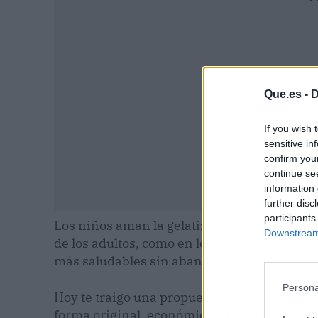
Que.es -
D
If you wish 
sensitive in
confirm you
continue se
information 
further disc
participants
Los niños aman la gelatina, así que esta pro
Downstream 
de los adultos, como en los más pequeños, 
más saludables sin abandonar
el sabor dulc
Persona
Hoy te traigo una propuesta saludable y su
forma original, económica y rápida.