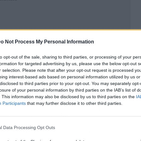
o Not Process My Personal Information
to opt-out of the sale, sharing to third parties, or processing of your per
formation for targeted advertising by us, please use the below opt-out s
r selection. Please note that after your opt-out request is processed y
eing interest-based ads based on personal information utilized by us or
disclosed to third parties prior to your opt-out. You may separately opt-
losure of your personal information by third parties on the IAB’s list of
. This information may also be disclosed by us to third parties on the
IA
puesta es para toda la familia. Tanto en el caso
Participants
that may further disclose it to other third parties.
estimulamos el interés de consumir alimentos
e que tanto gusta a todos.
l Data Processing Opt Outs
mamente rica para que endulces tus tardes de