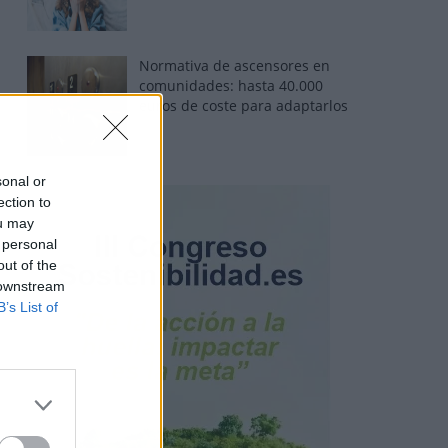
Normativa de ascensores en
comunidades: hasta 40.000
euros de coste para adaptarlos
sonal or
ection to
ou may
 personal
out of the
 downstream
B’s List of