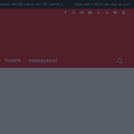
bras con 700 'cabras e...
Japón pide a EEUU que deje de usar a Mario y Pokém...
TIEMPO
VIDEOJUEGOS