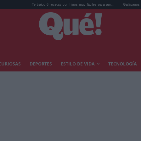
Te traigo 6 recetas con higos muy fáciles para apr...
Galápagos eliminó 140.000 ca
CURIOSAS
DEPORTES
ESTILO DE VIDA
TECNOLOGÍA