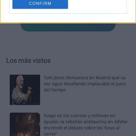
CONFIRM
Los más vistos
Tom Jones demuestra en Madrid que su
voz sigue desafiando implacable el paso
del tiempo
Fuego en los cuernos y millones en
ayudas: la rebelión antitaurina en Alfafar
enciende el debate sobre los 'bous al
carrer'