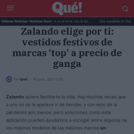
La DGT lo confirma hoy: este es el error con la ba...
Una española en Suiza revela
Últimas Noticias
- Noticias Que!:
Zalando elige por ti:
vestidos festivos de
marcas ‘top’ a precio de
ganga
-
Por
Qué!
16 junio, 2021 11:03
Zalando
quiere facilitarte la vida. Hay muchas veces que
a uno no se le apetece ir de tiendas, y con esto de la
pandemia aún menos, pero soluciones como esta
aplicación pueden ayudarnos a escoger entre algunos de
los mejores modelos de las mejores marcas
sin