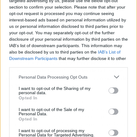
targeted advertising by us, please use the below opt-out
section to confirm your selection. Please note that after your
opt-out request is processed you may continue seeing
El segundo escenario muestra el auge de los
interest-based ads based on personal information utilized by
proveedores europeos, impulsado
us or personal information disclosed to third parties prior to
principalmente por la aparición de nuevos
your opt-out. You may separately opt-out of the further
segmentos de mercado ('edge computing', IA
disclosure of your personal information by third parties on the
IAB’s list of downstream participants. This information may
para aplicaciones industriales y desarrollo de
also be disclosed by us to third parties on the
IAB’s List of
servicio de datos soberanos) y por el gasto
Downstream Participants
that may further disclose it to other
público.
Este escenario podría materializarse
third parties.
con el apoyo de las autoridades de la UE que
Personal Data Processing Opt Outs
están impulsando fuertemente la creación de
un Mercado Único de Datos.
I want to opt-out of the Sharing of my
personal data.
Opted In
El tercero se centra en una fuerte oleada
regulatoria, con la aparición de una autoridad
I want to opt-out of the Sale of my
Personal Data.
reguladora que limite a los proveedores 'cloud' -
Opted In
especialmente a los hiperescalares-, mediante
I want to opt-out of processing my
criterios como una mayor transparencia de
Personal Data for Targeted Advertising.