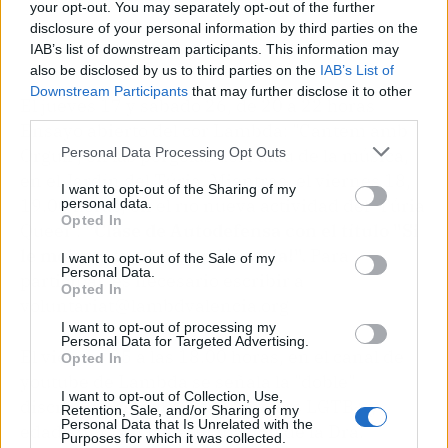
your opt-out. You may separately opt-out of the further
disclosure of your personal information by third parties on the
IAB’s list of downstream participants. This information may
also be disclosed by us to third parties on the
IAB’s List of
Downstream Participants
that may further disclose it to other
El jueves 17 y sábado 26, de 20 a 22 horas
third parties.
Ensayo abierto del cor Lambda: "Cantem amb
Personal Data Processing Opt Outs
Orgull", en las pérgolas del Palau de la música,
en el Jardín del Túria. Mientras, el viernes 18,
I want to opt-out of the Sharing of my
19.00 horas, en el río nueva actividad del 'Túria
personal data.
Opted In
Queer':
"Clase de Autodefensa con el título "Si
le molesta tu pluma, ¡clávasela!".
Para
I want to opt-out of the Sale of my
Personal Data.
participar, es necesario escribir a
Opted In
voluntariat@lambdvalencia.org
I want to opt-out of processing my
Personal Data for Targeted Advertising.
El viernes 25 a las 18.00 horas, en el canal de
Opted In
youtube de Lambda se señala la "doble"
I want to opt-out of Collection, Use,
discriminación: Personas majors LGTB+ y
Retention, Sale, and/or Sharing of my
Personal Data that Is Unrelated with the
edadismo, con la participación de la Dra.
Purposes for which it was collected.