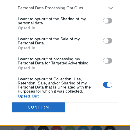
Personal Data Processing Opt Outs
I want to opt-out of the Sharing of my
personal data.
Opted In
I want to opt-out of the Sale of my
Personal Data.
Opted In
I want to opt-out of processing my
Personal Data for Targeted Advertising.
Opted In
I want to opt-out of Collection, Use,
Artículo anterior
Artículo siguiente
Retention, Sale, and/or Sharing of my
Fiscalía insiste en que
La marcha del Orgullo
Personal Data that Is Unrelated with the
Purposes for which it was collected.
los directivos de Sa
LGTB+ de Valencia
Opted Out
Nostra actuaron
reclamará la aprobación
irregularmente en Son
de la Ley Trans
CONFIRM
Bordoy