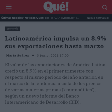
Last Sentinel sufre despidos: el 'GTA cyberpunk' d...
Nueva normativa: multas de 
Últimas Noticias
- Noticias Que!:
Economía
Latinoamérica impulsa un 8,9%
sus exportaciones hasta marzo
3 junio, 2021 17:00
Marta Suárez
El valor de las exportaciones de América Latina
creció un 8,9% en el primer trimestre con
respecto al mismo periodo del año anterior, en
el marco de la tendencia alcista de los precios
de varias materias primas ('commodities'),
según un nuevo informe del Banco
Interamericano de Desarrollo (BID).