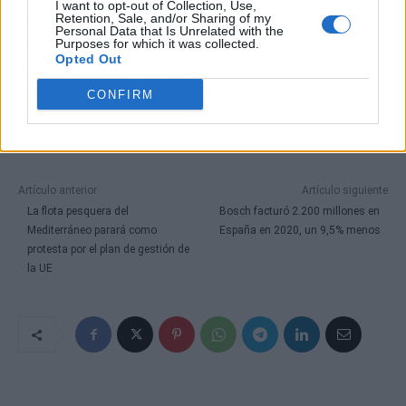
I want to opt-out of Collection, Use,
Retention, Sale, and/or Sharing of my
de Integración y Comercio del BID, Paolo
Personal Data that Is Unrelated with the
Giordano, quien aclara que importar
Purposes for which it was collected.
Opted Out
crecimiento desde el resto del mundo por
medio del comercio
internacional
"será
CONFIRM
fundamental para superar la peor crisis
económica del último siglo.
Artículo anterior
Artículo siguiente
La flota pesquera del
Bosch facturó 2.200 millones en
Mediterráneo parará como
España en 2020, un 9,5% menos
protesta por el plan de gestión de
la UE