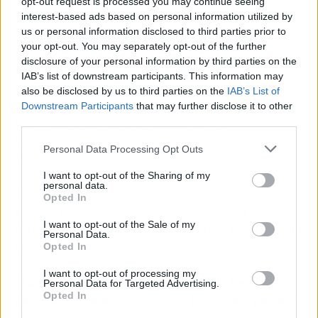
opt-out request is processed you may continue seeing
Estados Unidos explicó dos tercios del
interest-based ads based on personal information utilized by
incremento total de las exportaciones
us or personal information disclosed to third parties prior to
your opt-out. You may separately opt-out of the further
mesoamericanas (4%), aunque las
disclosure of your personal information by third parties on the
exportaciones al mercado del norte fueron
IAB’s list of downstream participants. This information may
menos dinámicas que las de otros destinos.
also be disclosed by us to third parties on the
IAB’s List of
Downstream Participants
that may further disclose it to other
Por mercados, las exportaciones de
third parties.
Latinoamérica a China aumentaron en un
Personal Data Processing Opt Outs
34,7% interanual en los tres primeros meses de
2021. Las dirigidas a Estados Unidos, por su
I want to opt-out of the Sharing of my
personal data.
parte, se incrementaron un 3,9% y un 4%,
Opted In
respectivamente. De su lado, las compras
I want to opt-out of the Sale of my
intrarregionales de América Latina repuntaron
Personal Data.
un 11,6%.
Opted In
I want to opt-out of processing my
"La pandemia seguirá impactando los
Personal Data for Targeted Advertising.
Opted In
mercados domésticos en los próximos meses"
,
ha señalado el economista principal del sector