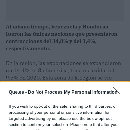
Al mismo tiempo, Venezuela y Honduras
fueron las únicas naciones que presentaron
contracciones del 34,8% y del 3,4%,
respectivamente.
En la región, las exportaciones se expandieron
un 14,4% en Sudamérica, tras una caída del
9,5% en 2020. Esta zona de la región se vio
particularmente beneficiada del aumento de la
demanda procedente de China. A su vez, la
Que.es -
Do Not Process My Personal Information
región centroamericana experimentó un
crecimiento del 11,3%; mientras que
If you wish to opt-out of the sale, sharing to third parties, or
processing of your personal or sensitive information for
Mesoamérica, que engloba países como México,
targeted advertising by us, please use the below opt-out
Colombia o Costa Rica, repuntó un 4%.
section to confirm your selection. Please note that after your