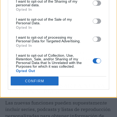
I want to opt-out of the Sharing of my
personal data.
Opted In
I want to opt-out of the Sale of my
Personal Data.
Opted In
I want to opt-out of processing my
Personal Data for Targeted Advertising.
Por protocolo, la nueva característica N-Plus
Opted In
está actualmente en prueba.
El gigante de la
I want to opt-out of Collection, Use,
transmisión en línea ha investigado a algunos
Retention, Sale, and/or Sharing of my
Personal Data that Is Unrelated with the
suscriptores sobre posibles servicios en el
Purposes for which it was collected.
Opted Out
futuro.
CONFIRM
BENEFICIOS DE USAR LA NUEVA
FUNCIÓN N-PLUS
Las nuevas funciones pueden supuestamente
incluir series, podcasts y listas de reproducción
personalizadas para obtener información de