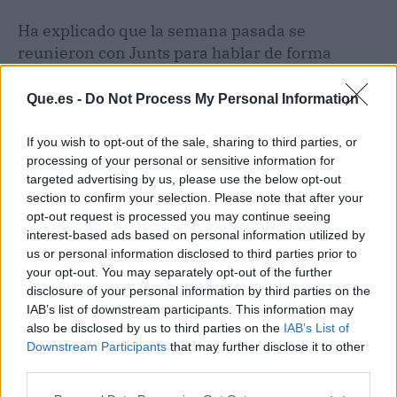
Ha explicado que la semana pasada se
reunieron con Junts para hablar de forma
general y que esta semana abordarán
cuestiones políticas concretas; también ha
Que.es -
Do Not Process My Personal Information
habido reuniones a tres bandas, y Pellicer ha
subrayado que no entrarán
"en mesas que no
If you wish to opt-out of the sale, sharing to third parties, or
processing of your personal or sensitive information for
sirvan para avanzar".
targeted advertising by us, please use the below opt-out
section to confirm your selection. Please note that after your
opt-out request is processed you may continue seeing
Artículo anterior
Artículo siguiente
interest-based ads based on personal information utilized by
Andalucía anuncia un
Desalojan en Valencia a
us or personal information disclosed to third parties prior to
ahorro fiscal de 329
200 personas de un
your opt-out. You may separately opt-out of the further
millones con una bajada
recinto de peleas de
disclosure of your personal information by third parties on the
de impuestos
gallos clandestinas
IAB’s list of downstream participants. This information may
also be disclosed by us to third parties on the
IAB’s List of
Downstream Participants
that may further disclose it to other
third parties.