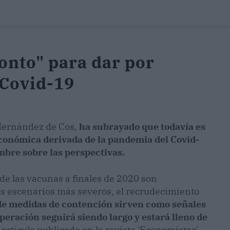
onto" para dar por
 Covid-19
Hernández de Cos,
ha subrayado que todavía es
económica derivada de la pandemia del Covid-
mbre sobre las perspectivas.
d de las vacunas a finales de 2020 son
os escenarios más severos, el recrudecimiento
de medidas de contención sirven como señales
peración seguirá siendo largo y estará lleno de
artículo publicado en la revista 'Economistas'.