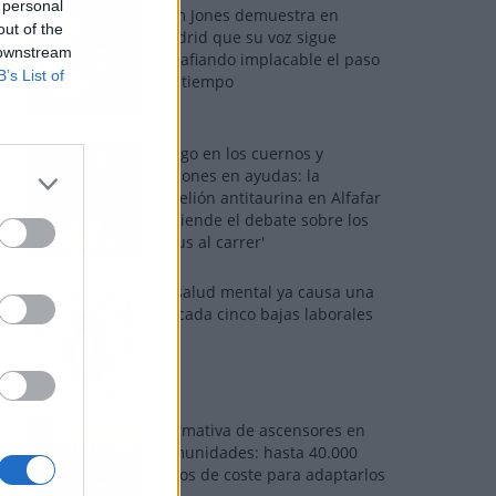
 personal
Tom Jones demuestra en
out of the
Madrid que su voz sigue
 downstream
desafiando implacable el paso
B’s List of
del tiempo
Fuego en los cuernos y
millones en ayudas: la
rebelión antitaurina en Alfafar
enciende el debate sobre los
'bous al carrer'
La salud mental ya causa una
de cada cinco bajas laborales
Normativa de ascensores en
comunidades: hasta 40.000
euros de coste para adaptarlos