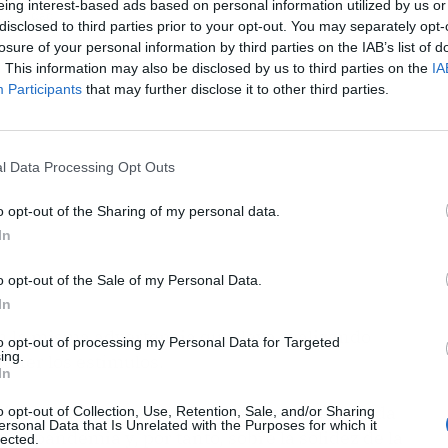
eing interest-based ads based on personal information utilized by us or
ublicidad
disclosed to third parties prior to your opt-out. You may separately opt-
losure of your personal information by third parties on the IAB’s list of
. This information may also be disclosed by us to third parties on the
IA
Participants
that may further disclose it to other third parties.
l Data Processing Opt Outs
o opt-out of the Sharing of my personal data.
In
o opt-out of the Sale of my Personal Data.
In
n la misma advertencia que lleva realizando
to opt-out of processing my Personal Data for Targeted
ing.
ener los estímulos.
In
acionales y europeas, deben entender que, dada
o opt-out of Collection, Use, Retention, Sale, and/or Sharing
ersonal Data that Is Unrelated with the Purposes for which it
 la pandemia y, por tanto, sobre la solidez de la
lected.