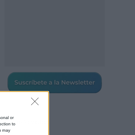
sonal or
Los más vistos
ection to
ou may