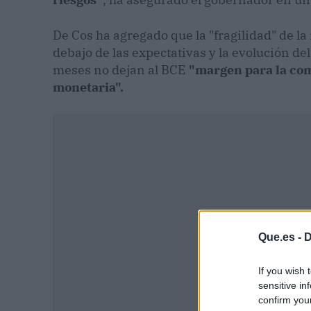
De Cos ha agregado que la "fragilidad" de la 
debajo de las expectativas y la evolución de
meses no dejan al BCE
"margen para la com
monetaria".
Que.es -
D
If you wish 
sensitive in
confirm you