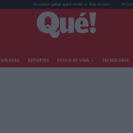
Un exnarco gallego quiere montar su 'Ruta del Narc...
Kit Connor será 
CURIOSAS
DEPORTES
ESTILO DE VIDA
TECNOLOGÍA