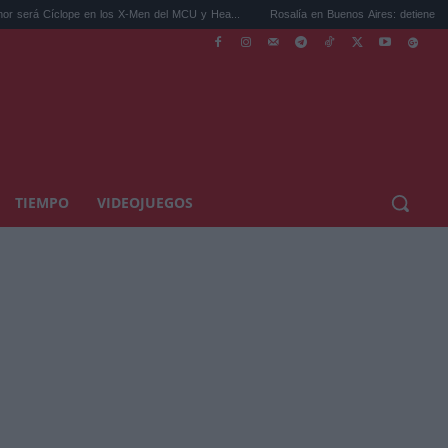
Cíclope en los X-Men del MCU y Hea...
Rosalía en Buenos Aires: detiene el tráfico y 
TIEMPO
VIDEOJUEGOS