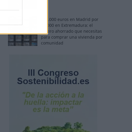
110.000 euros en Madrid por
31.000 en Extremadura: el
dinero ahorrado que necesitas
para comprar una vivienda por
comunidad