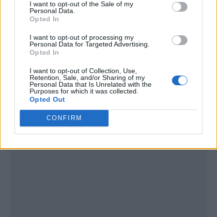
I want to opt-out of the Sale of my
Vuelve, vuelve, sin tí soy un desastre
Personal Data.
Opted In
Vuelve, vuelve, y no verte me duele
Por eso yo te digo que vuelve, vuelve, vuelve,
I want to opt-out of processing my
vuelve
Personal Data for Targeted Advertising.
Opted In
Vuelve, vuelve, vuelve, vuelve
Vuelve, vuelve, y no verte me duele
I want to opt-out of Collection, Use,
Retention, Sale, and/or Sharing of my
Personal Data that Is Unrelated with the
Purposes for which it was collected.
Opted Out
CONFIRM