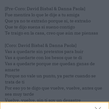
[Pre-Coro: David Bisbal & Danna Paola]
Fue mentira lo que le dije a tu amiga
Que ya no te extraño porque si, te extraño
Que te dijo suena si sueno contigo
Te traigo en la casa, creo que aún mе piensas
[Coro: David Bisbal & Danna Paola]
Vas a quedarte sin prеtextos para huir
Vas a quedarte con los besos que te di
Vas a quedarte porque me quedan ganas de
amarte
Porque no vale un punto, ya parte cuando se
trata de ti
Por eso yo te digo que vuelve, vuelve, antes que
sea muy tarde
Vuelve, vuelve, sin tí soy un desastre
Vuelve, vuelve, y no verte me duele