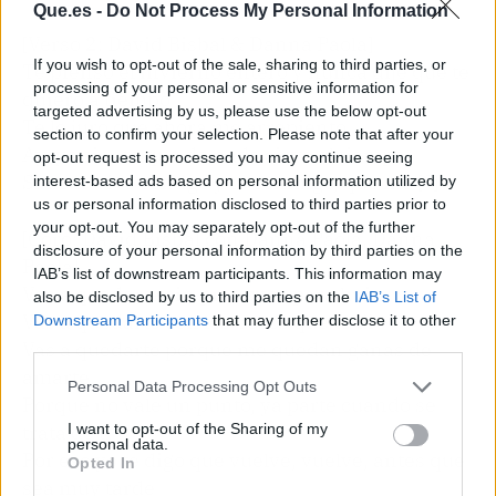
Que.es -
Do Not Process My Personal Information
[Verso 2: David Bisbal & Danna Paola]
If you wish to opt-out of the sale, sharing to third parties, or
Te pienso el invierno entero y nunca dije que te
processing of your personal or sensitive information for
quiero a tiempo
targeted advertising by us, please use the below opt-out
Te lo juro que ahora me arrepiento
section to confirm your selection. Please note that after your
Ay, yo siento que de nada sirve el tiempo
opt-out request is processed you may continue seeing
Si no lo vivo contigo y tu conmigo, que me [?]
interest-based ads based on personal information utilized by
us or personal information disclosed to third parties prior to
your opt-out. You may separately opt-out of the further
[Coro: David Bisbal con Danna Paola, Danna
disclosure of your personal information by third parties on the
Paola]
IAB’s list of downstream participants. This information may
Vas a quedarte sin pretextos para huir
also be disclosed by us to third parties on the
IAB’s List of
Vas a quedarte con los besos que te di
Downstream Participants
that may further disclose it to other
third parties.
Vas a quedarte porque me quedan ganas de
amarte
Personal Data Processing Opt Outs
Porque no vale un punto, ya parte cuando se
I want to opt-out of the Sharing of my
trata de ti
personal data.
Por eso yo te digo que vuelve, vuelve, antes que
Opted In
sea muy tarde