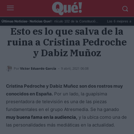
i...
Vox pide activar el artículo 102 de la Constitució...
Los 6 mejores aceites de 
Últimas Noticias
- Noticias Que!:
Esto es lo que salva de la
ruina a Cristina Pedroche
y Dabiz Muñoz
-
Por
Victor Eduardo García
9 abril, 2021 06:08
Cristina Pedroche y Dabiz Muñoz son dos rostros muy
conocidos en España.
Por un lado, la guapísima
presentadora de televisión es una de las piezas
fundamentales en el grupo Atresmedia. Se ha ganado
muy buena fama en la audiencia,
y la ubica como una de
las personalidades más mediáticas en la actualidad.