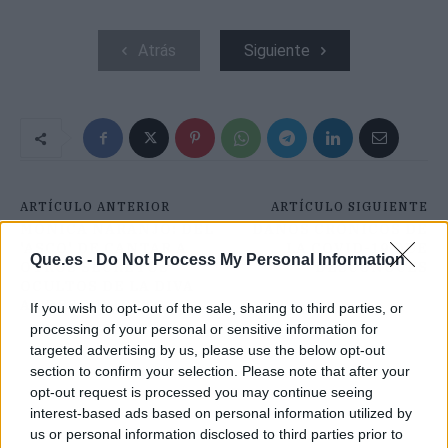
Atrás
Siguiente
ARTÍCULO ANTERIOR
ARTÍCULO SIGUIENTE
MÓNICA NARANJO: DEL
DAÑOS CRÓNICOS DE
'ASCO' DE CANTAR A
LA COVID-19 QUE
Que.es -
Do Not Process My Personal Information
OTROS SECRETOS
DESCONOCES
OCULTOS DE LA DIVA
AL DESCUBIERTO
If you wish to opt-out of the sale, sharing to third parties, or
processing of your personal or sensitive information for
targeted advertising by us, please use the below opt-out
section to confirm your selection. Please note that after your
opt-out request is processed you may continue seeing
interest-based ads based on personal information utilized by
us or personal information disclosed to third parties prior to