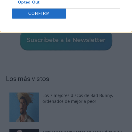
Opted Out
CONFIRM
Los más vistos
Los 7 mejores discos de Bad Bunny,
ordenados de mejor a peor