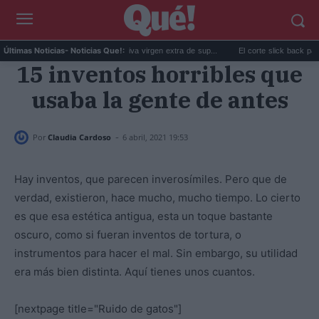
Los 6 mejores aceites de oliva virgen extra de sup...
El corte slick back para homb
Últimas Noticias
- Noticias Que!:
15 inventos horribles que
usaba la gente de antes
-
Por
Claudia Cardoso
6 abril, 2021 19:53
Hay inventos, que parecen inverosímiles. Pero que de
verdad, existieron, hace mucho, mucho tiempo. Lo cierto
es que esa estética antigua, esta un toque bastante
oscuro, como si fueran inventos de tortura, o
instrumentos para hacer el mal. Sin embargo, su utilidad
era más bien distinta. Aquí tienes unos cuantos.
[nextpage title="Ruido de gatos"]