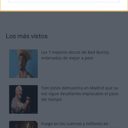
Los más vistos
Los 7 mejores discos de Bad Bunny,
ordenados de mejor a peor
Tom Jones demuestra en Madrid que su
voz sigue desafiando implacable el paso
del tiempo
Fuego en los cuernos y millones en