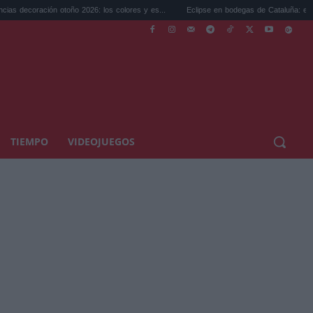
ión otoño 2026: los colores y es...
Eclipse en bodegas de Cataluña: el plan perfecto 
TIEMPO
VIDEOJUEGOS