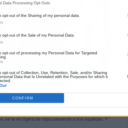
l Data Processing Opt Outs
o opt-out of the Sharing of my personal data.
In
o opt-out of the Sale of my Personal Data.
In
to opt-out of processing my Personal Data for Targeted
ing.
In
o opt-out of Collection, Use, Retention, Sale, and/or Sharing
ersonal Data that Is Unrelated with the Purposes for which it
lected.
Out
CONFIRM
as se puso en todo el foco mediático. En una
n, se la vio ligera de ropa paseando a sus espaldas. Y