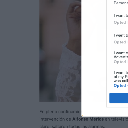
Persona
I want t
Opted 
I want t
Opted 
I want 
Advertis
Opted 
I want t
of my P
was col
Opted 
En pleno confinamiento en 2020, Alexia Riv
intervención de
Alfonso
Merlos
en televisió
claro, saltaron todas las alarmas.