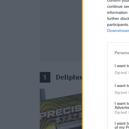
confirm you
continue se
information 
further disc
participants
Downstream 
Persona
I want t
Opted 
Deliplus Precision Sys
1
I want t
Opted 
I want 
Advertis
Opted 
I want t
of my P