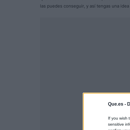
las puedes conseguir, y así tengas una idea 
Que.es -
D
If you wish 
sensitive in