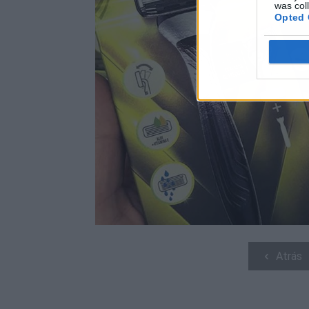
was col
Opted 
Atrás