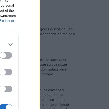
ou may
 personal
out of the
os más vistos
 downstream
B’s List of
Los 7 mejores discos de Bad
Bunny, ordenados de mejor a
peor
Tom Jones demuestra en
Madrid que su voz sigue
desafiando implacable el
paso del tiempo
Fuego en los cuernos y
millones en ayudas: la
rebelión antitaurina en
Alfafar enciende el debate