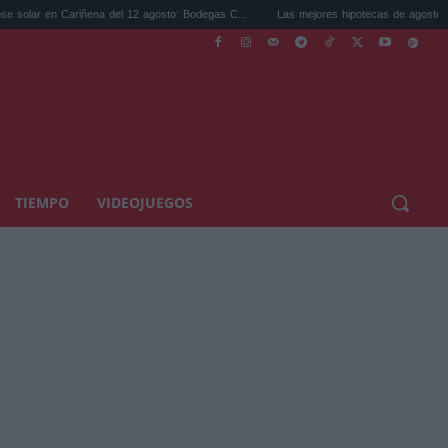
n Cariñena del 12 agosto: Bodegas C...
Las mejores hipotecas de agosto: el TAE más
TIEMPO
VIDEOJUEGOS