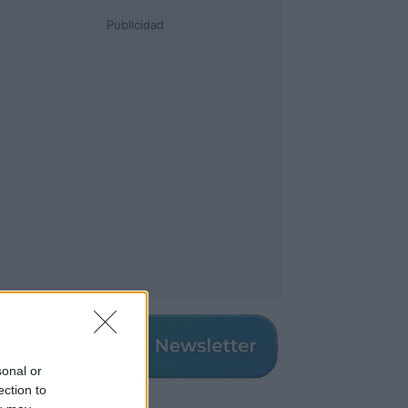
Publicidad
sonal or
ection to