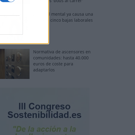
sobre los 'bous al carrer'
La salud mental ya causa una
de cada cinco bajas laborales
Normativa de ascensores en
comunidades: hasta 40.000
euros de coste para
adaptarlos