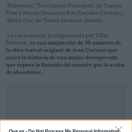
(Palestina); 'Two Distant Strangers', de Travon
Free y Martin Desmond Roe (Estados Unidos) y
'White Eye', de Tomer Shushan (Israel).
'La voz humana', protagonizada por Tilda
Swinton,
es una adaptación de 30 minutos de
la obra teatral original de Jean Cocteau que
narra la historia de una mujer desesperada
que espera la llamada del amante que la acaba
de abandonar.
Que.es -
Do Not Process My Personal Information