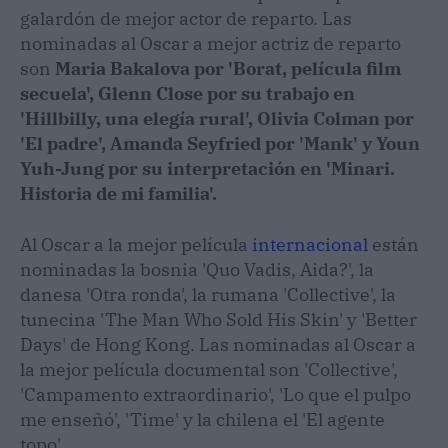
galardón de mejor actor de reparto. Las
nominadas al Oscar a mejor actriz de reparto
son
Maria Bakalova por 'Borat, película film
secuela', Glenn Close por su trabajo en
'Hillbilly, una elegía rural', Olivia Colman por
'El padre', Amanda Seyfried por 'Mank' y Youn
Yuh-Jung por su interpretación en 'Minari.
Historia de mi familia'.
Al Oscar a la mejor película
internacional
están
nominadas la bosnia 'Quo Vadis, Aida?', la
danesa 'Otra ronda', la rumana 'Collective', la
tunecina 'The Man Who Sold His Skin' y 'Better
Days' de Hong Kong. Las nominadas al Oscar a
la mejor película documental son 'Collective',
'Campamento extraordinario', 'Lo que el pulpo
me enseñó', 'Time' y la chilena el 'El agente
topo'.