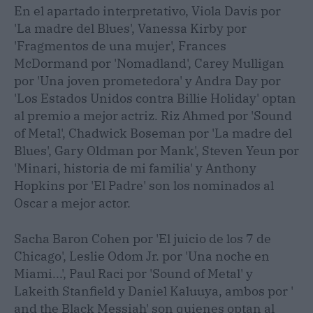
En el apartado interpretativo, Viola Davis por
'La madre del Blues', Vanessa Kirby por
'Fragmentos de una mujer', Frances
McDormand por 'Nomadland', Carey Mulligan
por 'Una joven prometedora' y Andra Day por
'Los Estados Unidos contra Billie Holiday' optan
al premio a mejor actriz. Riz Ahmed por 'Sound
of Metal', Chadwick Boseman por 'La madre del
Blues', Gary Oldman por Mank', Steven Yeun por
'Minari, historia de mi familia' y Anthony
Hopkins por 'El Padre' son los nominados al
Oscar a mejor actor.
Sacha Baron Cohen por 'El juicio de los 7 de
Chicago', Leslie Odom Jr. por 'Una noche en
Miami...', Paul Raci por 'Sound of Metal' y
Lakeith Stanfield y Daniel Kaluuya, ambos por '
and the Black Messiah' son quienes optan al