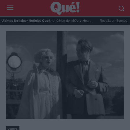
t Connor será Cíclope en los X-Men del MCU y Hea...
Rosalía en Buenos Aires: detiene
Últimas Noticias
- Noticias Que!:
Cultura