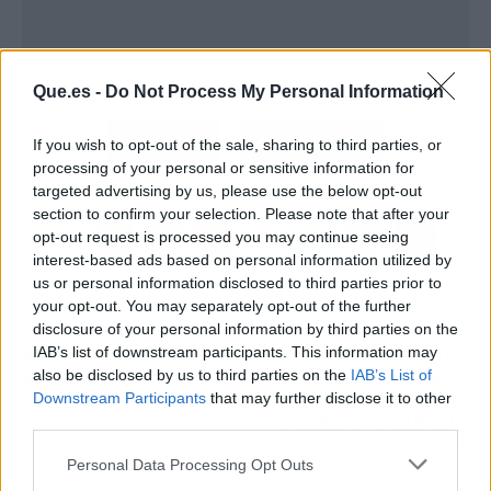
Que.es -
Do Not Process My Personal Information
Atrás
Siguiente
If you wish to opt-out of the sale, sharing to third parties, or
processing of your personal or sensitive information for
targeted advertising by us, please use the below opt-out
section to confirm your selection. Please note that after your
opt-out request is processed you may continue seeing
interest-based ads based on personal information utilized by
us or personal information disclosed to third parties prior to
your opt-out. You may separately opt-out of the further
ARTÍCULO ANTERIOR
ARTÍCULO SIGUIENTE
disclosure of your personal information by third parties on the
CÓMO SOLICITAR EL
PAU GASOL: EL
IAB’s list of downstream participants. This information may
BONO SOCIAL DE
ENTRENAMIENTO QUE
also be disclosed by us to third parties on the
IAB’s List of
ENDESA
DEBE LLEVAR A CABO
Downstream Participants
that may further disclose it to other
PARA PONERSE EN
FORMA Y JUGAR CON
third parties.
EL BARCELONA
Personal Data Processing Opt Outs