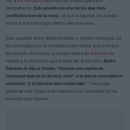
ver a los
famosos
haciendo de criados para sus
compañeros.
Esta prueba es una de las que más
conflictos trae en la casa
, ya que a algunos les cuesta
servir a sus enemigos dentro del concurso.
Esto sucedió entre Belén Esteban y Olvido Hormigos. La
ex concejala tocó la campanita para llamar a la princesa
del pueblo. Entonces, la colaboradora de
Sálvame
se
rebotó y le recriminó que tratara así al servicio.
Belén
Esteban le dijo a Olvido: "
tómate una copita de
champán que se te da muy bien
", a lo que la concejala le
contestó: "
y tú tómate otra cosita hija
"
. Tras estas
palabras casi llegan a las manos y sus compañeros las
tuvieron que separar.