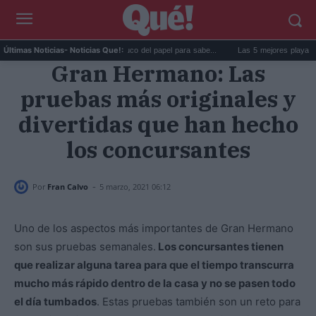
La goma de la nevera: el truco del papel para sabe...
Las 5 mejores playas de Form
Últimas Noticias
- Noticias Que!:
Gran Hermano: Las
pruebas más originales y
divertidas que han hecho
los concursantes
-
Por
Fran Calvo
5 marzo, 2021 06:12
Uno de los aspectos más importantes de Gran Hermano
son sus pruebas semanales.
Los concursantes tienen
que realizar alguna tarea para que el tiempo transcurra
mucho más rápido dentro de la casa y no se pasen todo
el día tumbados
. Estas pruebas también son un reto para