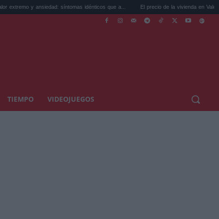
edad: síntomas idénticos que a...
El precio de la vivienda en Valencia sube a 3.485 .
TIEMPO
VIDEOJUEGOS