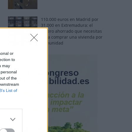
110.000 euros en Madrid por
31.000 en Extremadura: el
dinero ahorrado que necesitas
para comprar una vivienda por
comunidad
sonal or
ection to
ou may
 personal
out of the
 downstream
B’s List of