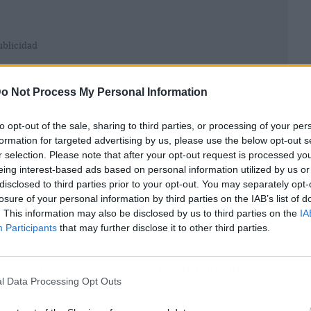
ublicidad
o Not Process My Personal Information
to opt-out of the sale, sharing to third parties, or processing of your per
formation for targeted advertising by us, please use the below opt-out s
r selection. Please note that after your opt-out request is processed y
eing interest-based ads based on personal information utilized by us or
disclosed to third parties prior to your opt-out. You may separately opt-
losure of your personal information by third parties on the IAB’s list of
. This information may also be disclosed by us to third parties on the
IA
Participants
that may further disclose it to other third parties.
do encontrar un negocio de
reparación de
l Data Processing Opt Outs
tuación ha cambiado por completo gracias a
rsonas pueden contactar con este tipo de empresas