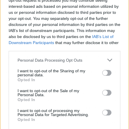
opt-out request is processed you may continue seeing
primero de ellos, según han apuntado, seguir
interest-based ads based on personal information utilized by
"salvaguardando la salud de las personas que
us or personal information disclosed to third parties prior to
your opt-out. You may separately opt-out of the further
viven y trabajan en el centro.
disclosure of your personal information by third parties on the
IAB’s list of downstream participants. This information may
Otro de los retos, tiene que ver con el
also be disclosed by us to third parties on the
IAB’s List of
desequilibrio económico que se está dando en
Downstream Participants
that may further disclose it to other
los centros porque han aumentado los gastos y
third parties.
descendido los ingresos. Según han explicado,
Personal Data Processing Opt Outs
se ha dado un "significativo" descenso de la
ocupación en la residencias del territorio, que
I want to opt-out of the Sharing of my
personal data.
han cifrado en un 25%.
Opted In
I want to opt-out of the Sale of my
En concreto, han asegurado que uno cada
Personal Data.
cuatro camas está vacía, pese a lo cual se está
Opted In
haciendo "el esfuerzo de mantener las
I want to opt-out of processing my
plantillas". Esta situación se ha dado cuando, en
Personal Data for Targeted Advertising.
Opted In
cambio, han aumentado los gastos porque se ha