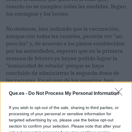
cuando no se cumplen todas las medidas, llegan
los contagios y los brotes.
No obstante, han indicado que la vacunación,
aunque con todas las cautelas, permite ver "un
poco luz" y, de acuerdo a los plazos establecidos
por las autoridades, esperan que en la primera
semana de febrero ya hayan podido lograr la
"inmunidad de rebaño" porque se haya
concluido de administrar la segunda dosis de
las vacunas. En el caso de los usuarios, han
manifestado que prácticamente todos sus
Que.es -
Do Not Process My Personal Information
usuarios y trabajadores se han vacunado de la
primera dosis.
If you wish to opt-out of the sale, sharing to third parties, or
processing of your personal or sensitive information for
RETOS
targeted advertising by us, please use the below opt-out
section to confirm your selection. Please note that after your
También han aludido a los retos del futuro, el