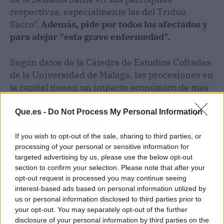
respectivas, especialmente las del Triduo
Sacro".
Además, pide por todos los afectados y
para alejar "esta grave enfermedad".
Según datos de la Cátedra de Estudios Cofrades
de la Universidad de Málaga, las procesiones en
la capital tienen un impacto económico de más
de 82 millones de euros, de los que 53 son
directos y 29, inducidos; además de los puestos
Que.es -
Do Not Process My Personal Information
de trabajo que genera.
If you wish to opt-out of the sale, sharing to third parties, or
processing of your personal or sensitive information for
targeted advertising by us, please use the below opt-out
section to confirm your selection. Please note that after your
opt-out request is processed you may continue seeing
interest-based ads based on personal information utilized by
us or personal information disclosed to third parties prior to
your opt-out. You may separately opt-out of the further
disclosure of your personal information by third parties on the