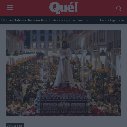
La AEMET prepara una predicción especial para el e...
En los lugares más misterios
Últimas Noticias
- Noticias Que!:
Actualidad