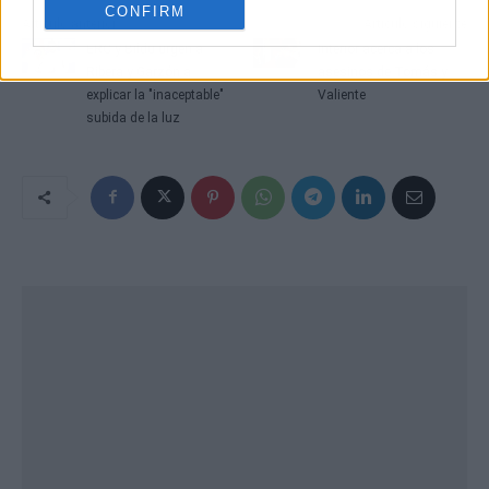
CONFIRM
Artículo anterior
Artículo siguiente
ERC y Bildu urgen a
Interior acerca a los
Ribera y Garzón a
asesinos de Tomás y
explicar la "inaceptable"
Valiente
subida de la luz