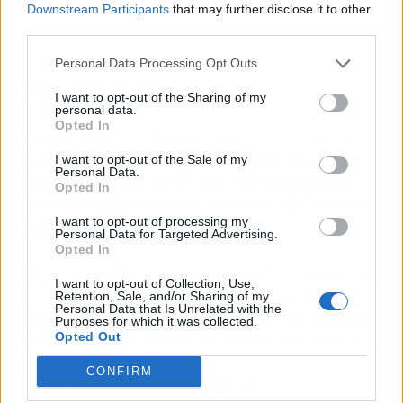
Downstream Participants
that may further disclose it to other
third parties.
Personal Data Processing Opt Outs
Limar correctamente
I want to opt-out of the Sharing of my
personal data.
Opted In
La forma en que limas tus uñas puede hacerlas
o romperlas, literalmente.
Presentar en una
I want to opt-out of the Sale of my
Personal Data.
dirección, levantar la lima cada vez que se
Opted In
realiza el golpe de retorno es el mejor método
I want to opt-out of processing my
para evitar daños o roturas.
Personal Data for Targeted Advertising.
Opted In
Si usas una lima de grano muy alto, se romperá,
I want to opt-out of Collection, Use,
pero si usas una lima de grado fino (como de
Retention, Sale, and/or Sharing of my
Personal Data that Is Unrelated with the
400 a 600 granos) y no la lima agresivamente,
Purposes for which it was collected.
Opted Out
puede presentar un movimiento de ida y vuelta.
CONFIRM
Mantenlos libres de químicos