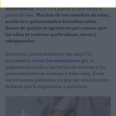
Advertencia:
no te va a gustar lo que estás a
punto de leer.
Muchos de tus esmaltes de uñas,
acrílicos y quitaesmaltes favoritos están
llenos de químicos agresivos que causan que
las uñas se vuelvan quebradizas, secas y
adelgazantes
.
Entonces, ¿cómo fortalecer las uñas? Es
aconsejable
evitar los esmaltes en gel
, el
pegamento acrílico, los baños de acetona y los
quitaesmaltes con acetona a toda costa. Evita
los irritantes químicos, ya que tus uñas pueden
dañarse por la exposición a químicos.