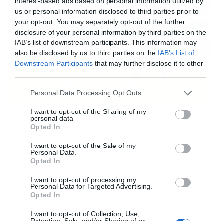
interest-based ads based on personal information utilized by
us or personal information disclosed to third parties prior to
your opt-out. You may separately opt-out of the further
disclosure of your personal information by third parties on the
IAB’s list of downstream participants. This information may
also be disclosed by us to third parties on the
IAB’s List of
Downstream Participants
that may further disclose it to other
third parties.
Personal Data Processing Opt Outs
I want to opt-out of the Sharing of my
Así que actualmente está bajo el ojo del
personal data.
Opted In
entrenador Hansi Flick quien lo observará en
lo que queda de año para evaluar si finalmente
I want to opt-out of the Sale of my
Personal Data.
deciden transferir al jugador o darle otra
Opted In
oportunidad de quedarse en la plantilla el resto
I want to opt-out of processing my
de la temporada.
Personal Data for Targeted Advertising.
Opted In
I want to opt-out of Collection, Use,
Retention, Sale, and/or Sharing of my