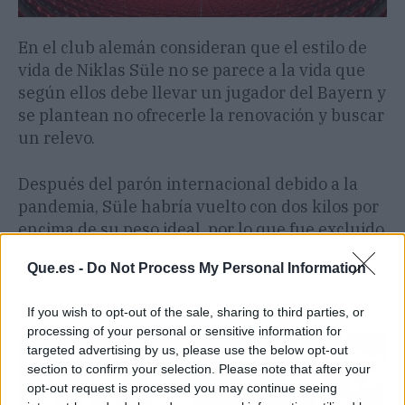
En el club alemán consideran que el estilo de
vida de Niklas Süle no se parece a la vida que
según ellos debe llevar un jugador del Bayern y
se plantean no ofrecerle la renovación y buscar
un relevo.
Después del parón internacional debido a la
pandemia, Süle habría vuelto con dos kilos por
encima de su peso ideal, por lo que fue excluido
de la lista de convocados ante el Werder
Que.es -
Do Not Process My Personal Information
Bremen del sábado. Algo que no es nuevo, ya
que ha sucedido antes.
If you wish to opt-out of the sale, sharing to third parties, or
processing of your personal or sensitive information for
targeted advertising by us, please use the below opt-out
section to confirm your selection. Please note that after your
opt-out request is processed you may continue seeing