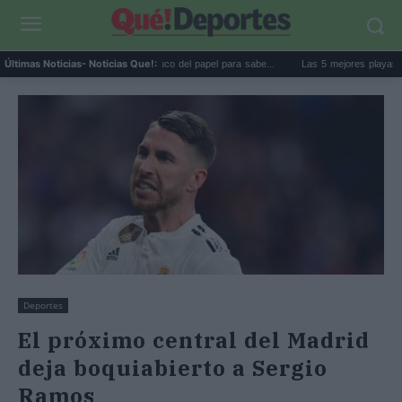
 goma de la nevera: el truco del papel para sabe...
Las 5 mejores playas de Formenter
Últimas Noticias
- Noticias Que!:
Deportes
El próximo central del Madrid
deja boquiabierto a Sergio
Ramos