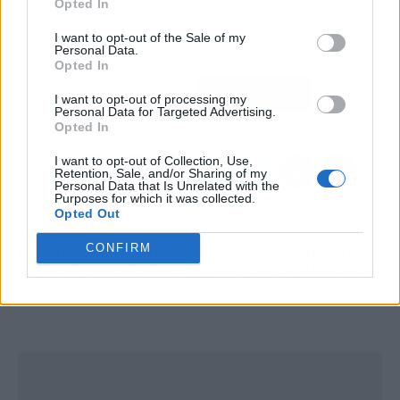
Opted In
I want to opt-out of the Sale of my
Personal Data.
Opted In
Atrás
Siguiente
I want to opt-out of processing my
Personal Data for Targeted Advertising.
Opted In
I want to opt-out of Collection, Use,
Retention, Sale, and/or Sharing of my
Personal Data that Is Unrelated with the
Purposes for which it was collected.
Opted Out
ARTÍCULO ANTERIOR
ARTÍCULO SIGUIENTE
CONFIRM
LAS MEJORES SMART
CÓMO HACER UN
TV PARA VER NETFLIX
REQUESÓN DELICIOSO
PASO A PASO