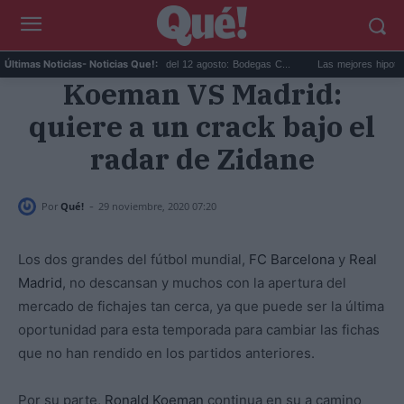
Eclipse solar en Cariñena del 12 agosto: Bodegas C...
Las mejores hipotecas de a
Últimas Noticias
- Noticias Que!:
Koeman VS Madrid:
quiere a un crack bajo el
radar de Zidane
-
Por
Qué!
29 noviembre, 2020 07:20
Los dos grandes del fútbol mundial,
FC Barcelona
y
Real
Madrid
, no descansan y muchos con la apertura del
mercado de fichajes tan cerca, ya que puede ser la última
oportunidad para esta temporada para cambiar las fichas
que no han rendido en los partidos anteriores.
Por su parte,
Ronald Koeman
continua en su a camino