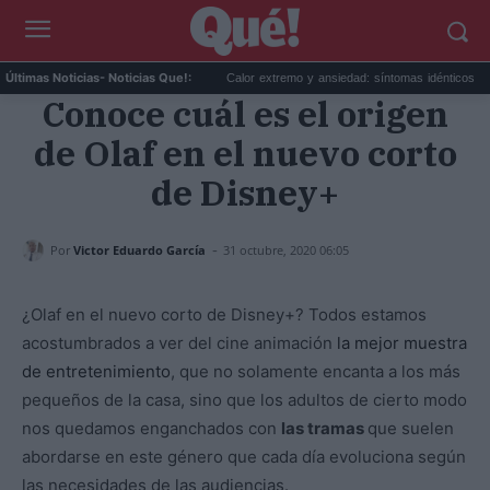
 debes desactivar hoy mis...
Calor extremo y ansiedad: síntomas idénticos que a...
Últimas Noticias
- Noticias Que!:
Conoce cuál es el origen
de Olaf en el nuevo corto
de Disney+
-
Por
Victor Eduardo García
31 octubre, 2020 06:05
¿Olaf en el nuevo corto de Disney+? Todos estamos
acostumbrados a ver del cine animación
la mejor muestra
de entretenimiento
, que no solamente encanta a los más
pequeños de la casa, sino que los adultos de cierto modo
nos quedamos enganchados con
las tramas
que suelen
abordarse en este género que cada día evoluciona según
las necesidades de las audiencias.