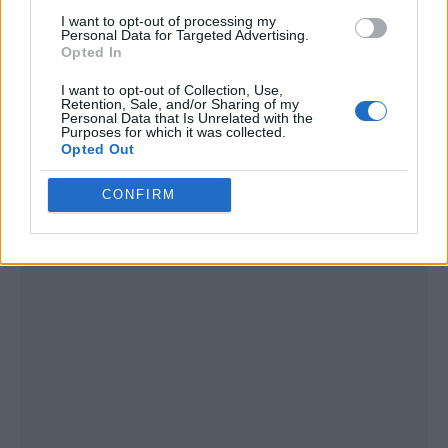
I want to opt-out of processing my
Personal Data for Targeted Advertising.
ARTÍCULO ANTERIOR
ARTÍCULO SIGUIENTE
Opted In
PILAR RUBIO TIENE EN
CONTE, ¿CON LOS DÍAS
MENTE LA IDEA DE
CONTADOS? ESTE ES
I want to opt-out of Collection, Use,
"RECONSTRUIR" SU
SU POSIBLE
Retention, Sale, and/or Sharing of my
PECHO
SUSTITUTO
Personal Data that Is Unrelated with the
Purposes for which it was collected.
Opted Out
CONFIRM