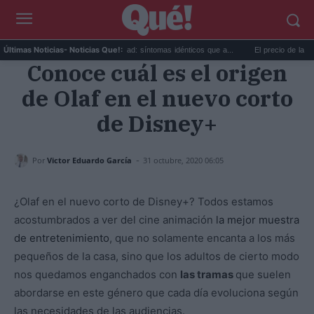
.
Calor extremo y ansiedad: síntomas idénticos que a...
El precio de la vivienda
Últimas Noticias
- Noticias Que!:
Conoce cuál es el origen
de Olaf en el nuevo corto
de Disney+
-
Por
Victor Eduardo García
31 octubre, 2020 06:05
¿Olaf en el nuevo corto de Disney+? Todos estamos
acostumbrados a ver del cine animación
la mejor muestra
de entretenimiento
, que no solamente encanta a los más
pequeños de la casa, sino que los adultos de cierto modo
nos quedamos enganchados con
las tramas
que suelen
abordarse en este género que cada día evoluciona según
las necesidades de las audiencias.