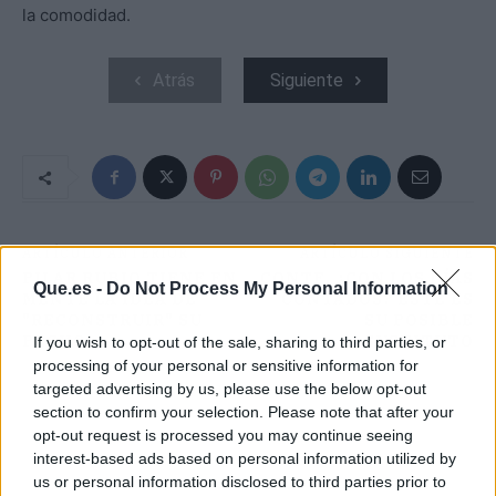
la comodidad.
Atrás
Siguiente
ARTÍCULO ANTERIOR
ARTÍCULO SIGUIENTE
PILAR RUBIO TIENE EN
CONTE, ¿CON LOS DÍAS
Que.es -
Do Not Process My Personal Information
MENTE LA IDEA DE
CONTADOS? ESTE ES
"RECONSTRUIR" SU
SU POSIBLE
PECHO
SUSTITUTO
If you wish to opt-out of the sale, sharing to third parties, or
processing of your personal or sensitive information for
targeted advertising by us, please use the below opt-out
section to confirm your selection. Please note that after your
opt-out request is processed you may continue seeing
interest-based ads based on personal information utilized by
us or personal information disclosed to third parties prior to