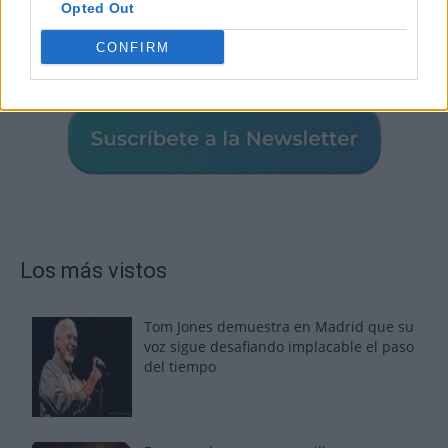
Opted Out
CONFIRM
Los más vistos
Tom Jones demuestra en Madrid que su
voz sigue desafiando implacable el paso
del tiempo